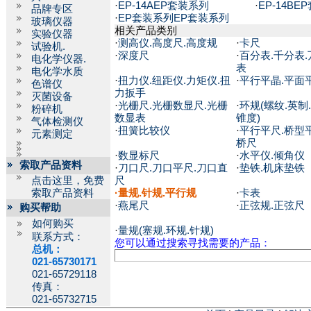
·
EP-14AEP套装系列
·
EP-14B
品牌专区
·
EP套装系列EP套装系列
玻璃仪器
相关产品类别
实验仪器
·
测高仪.高度尺.高度规
·
卡尺
试验机.
·
深度尺
·
百分表.千分表.
电化学仪器.
表
电化学水质
·
扭力仪.纽距仪.力矩仪.扭
·
平行平晶.平面
色谱仪
力扳手
灭菌设备
·
光栅尺.光栅数显尺.光栅
·
环规(螺纹.英制.
粉碎机
数显表
锥度)
气体检测仪
·
扭簧比较仪
·
平行平尺.桥型平
元素测定
桥尺
·
数显标尺
·
水平仪.倾角仪
索取产品资料
·
刀口尺.刀口平尺.刀口直
·
垫铁.机床垫铁
点击这里，免费
尺
索取产品资料
·
量规.针规.平行规
·
卡表
·
燕尾尺
·
正弦规.正弦尺
购买帮助
如何购买
·
量规(塞规.环规.针规)
联系方式：
您可以通过搜索寻找需要的产品：
总机：
021-65730171
021-65729118
传真：
021-65732715