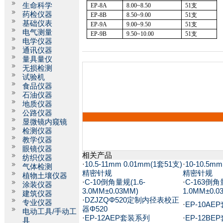
生命科学
EP
-8A
8.00~8.50
51
支
药检仪器
EP-8B
8.50~9.00
51
支
基础仪表
EP
-9A
9.00~9.50
51
支
电气测量
EP-9B
9.50~10.00
51
支
电学仪器
通讯仪器
量具量仪
无损检测
试验机
食品仪器
石油仪器
地质仪器
公路仪器
显微镜内窥镜
检测仪器
教学仪器
眼镜仪器
相关产品
纺织仪器
·
10.5-11mm 0.01mm(1套51支)
·
10-10.5m
气体检测
精密针规
精密针规
植物土壤仪器
·
C-10倒角量规(1.6-
·
C-163倒角量
涂装仪器
3.0MM±0.03MM)
1.0MM±0.0
建筑仪器
·
DZJZQΦ520定制内径表校正
专业仪器
·
EP-10A
器Φ520
电动工具/手动工
·
EP-12AEP套装系列
·
EP-12B
具