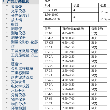
规格
产品分类信息
尺寸
长度
公差
显微镜
0.05~1.49
40
光学仪器
±
1µm
1.50~10.00
分光光度计
50
10.01~20.00
±
1.5µm
放大镜
衡器
测厚仪
型号
直经
0.01mm
递增
每套支数
测绘仪器
EP-00
0.05~0.20
16
支
测量仪器
EP-OA
0.20~0.50
31
支
测量投影仪.轮廓
EP-OB
0.50~1.00
51
支
仪
EP
-1A
1.00~1.50
51
支
工具显微镜.万能
EP-1B
1.50~2.00
51
支
工具显微镜.万工
EP
-2A
2.00~2.50
51
支
显
EP-2B
2.50~3.00
51
支
硬度计
EP
-3A
3.00~3.50
51
支
金相试样机械
EP-3B
3.50~4.00
51
支
三坐标测量
EP
-4A
4.00~4.50
51
支
超声波清洗器
EP-4B
4.50~5.00
51
支
实验设备
EP
-5A
5.00~5.50
51
支
电化学仪器
EP-5B
5.50~6.00
51
支
水质分析
EP
-6A
6.00~6.50
51
支
分析仪器
EP-6B
6.50~7.00
51
支
物理仪器
EP
-7A
7.00~7.50
51
支
物性分析
环境检测
EP-7B
7.50~8.00
51
支