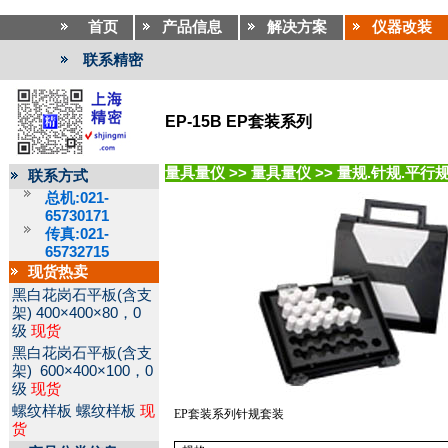
首页
产品信息
解决方案
仪器改装
联系精密
EP-15B EP套装系列
量具量仪
>>
量具量仪
>>
量规.针规.平行
联系方式
总机:021-
65730171
传真:021-
65732715
现货热卖
黑白花岗石平板(含支
架)
400×400×80，0
级
现货
黑白花岗石平板(含支
架)
600×400×100，0
级
现货
螺纹样板
螺纹样板
现
EP
套装系列针规套装
货