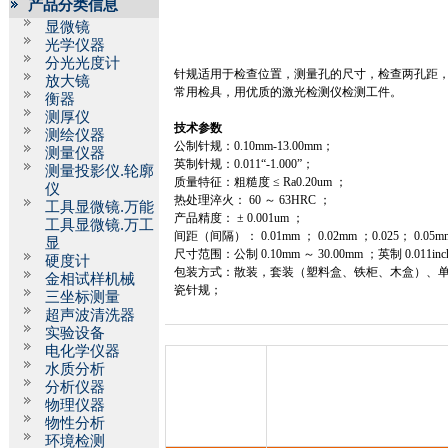
产品分类信息
显微镜
光学仪器
分光光度计
针规适用于检查位置，测量孔的尺寸，检查两孔距
放大镜
常用检具，用优质的激光检测仪检测工件。
衡器
测厚仪
技术参数
测绘仪器
公制针规：
0.10mm
-13.00mm
；
测量仪器
英制针规：
0.011
“
-1.000
”
；
测量投影仪.轮廓
质量特征：粗糙度 ≤
Ra0.20um
；
仪
热处理淬火：
60
～
63HRC
；
工具显微镜.万能
产品精度： ±
0.001um
；
工具显微镜.万工
间距（间隔）：
0.01mm
；
0.02mm
；
0.025
；
0.05m
显
尺寸范围：公制
0.10mm
～
30.00mm
；英制
0.011in
硬度计
包装方式：散装，套装（塑料盒、铁柜、木盒）、
金相试样机械
瓷针规；
三坐标测量
超声波清洗器
实验设备
电化学仪器
水质分析
分析仪器
物理仪器
物性分析
环境检测