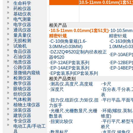
10.5-11mm 0.01mm(1套51
生命科学
药检仪器
基础仪表
电气测量
电学仪器
相关产品
通讯仪器
·10.5-11mm 0.01mm(1套51支)
·
10-10.5m
量具量仪
精密针规
精密针规
无损检测
·
C-10倒角量规(1.6-
·
C-163倒角量
试验机
3.0MM±0.03MM)
1.0MM±0.0
食品仪器
·
DZJZQΦ520定制内径表校正
·
EP-10A
石油仪器
器Φ520
地质仪器
·
EP-12AEP套装系列
·
EP-12B
公路仪器
·
EP-14AEP套装系列
·
EP-14B
显微镜内窥镜
·
EP套装系列EP套装系列
检测仪器
相关产品类别
教学仪器
·
测高仪.高度尺.高度规
·
卡尺
眼镜仪器
·
深度尺
·
百分表.千分表.
纺织仪器
表
气体检测
·
扭力仪.纽距仪.力矩仪.扭
·
平行平晶.平面
植物土壤仪器
力扳手
涂装仪器
·
光栅尺.光栅数显尺.光栅
·
环规(螺纹.英制.
建筑仪器
数显表
锥度)
专业仪器
·
扭簧比较仪
·
平行平尺.桥型平
电动工具/手动工
桥尺
具
·
数显标尺
·
水平仪.倾角仪