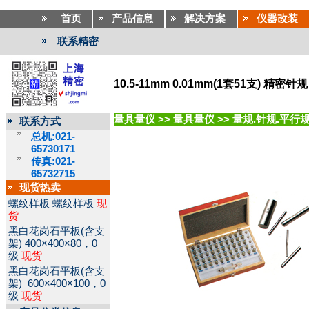
首页
产品信息
解决方案
仪器改装
联系精密
10.5-11mm 0.01mm(1套51支) 精密针规
量具量仪
>>
量具量仪
>>
量规.针规.平行
联系方式
总机:021-
65730171
传真:021-
65732715
现货热卖
螺纹样板
螺纹样板
现
货
黑白花岗石平板(含支
架)
400×400×80，0
级
现货
黑白花岗石平板(含支
架)
600×400×100，0
级
现货