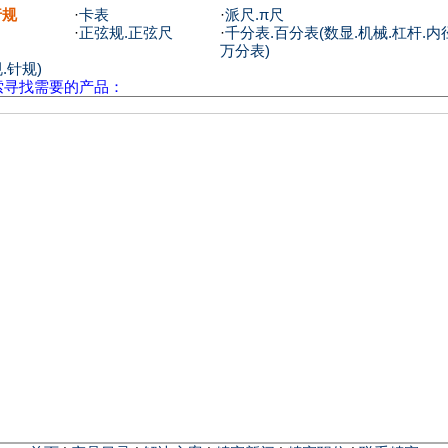
行规
·
卡表
·
派尺.π尺
·
正弦规.正弦尺
·
千分表.百分表(数显.机械.杠杆.内
万分表)
.针规)
索寻找需要的产品：