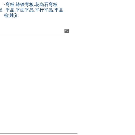
·
弯板.铸铁弯板.花岗石弯板
径.
·
平晶.平面平晶.平行平晶.平晶
检测仪.