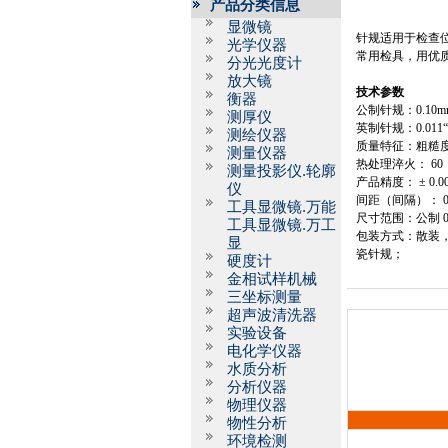
产品分类信息
显微镜
针规适用于检查
光学仪器
常用检具，用优
分光光度计
放大镜
技术参数
衡器
公制针规：
0.10
测厚仪
英制针规：
0.011
测绘仪器
质量特征：粗糙度
测量仪器
热处理淬火：
60
测量投影仪.轮廓
产品精度： ±
0.0
仪
间距（间隔）：
工具显微镜.万能
尺寸范围：公制
工具显微镜.万工
包装方式：散装
显
瓷针规；
硬度计
金相试样机械
三坐标测量
超声波清洗器
实验设备
电化学仪器
水质分析
分析仪器
物理仪器
物性分析
环境检测