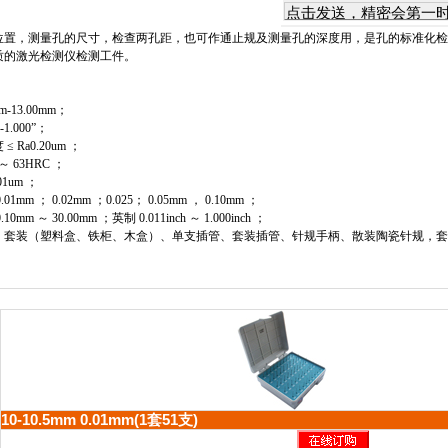
位置，测量孔的尺寸，检查两孔距，也可作通止规及测量孔的深度用，是孔的标准化
质的激光检测仪检测工件。
mm
-13.00mm
；
“
-1.000
”
；
 ≤
Ra0.20um
；
～
63HRC
；
01um
；
0.01mm
；
0.02mm
；
0.025
；
0.05mm
，
0.10mm
；
0.10mm
～
30.00mm
；英制
0.011inch
～
1.000inch
；
，套装（塑料盒、铁柜、木盒）、单支插管、套装插管、针规手柄、散装陶瓷针规，
10-10.5mm 0.01mm(1套51支)