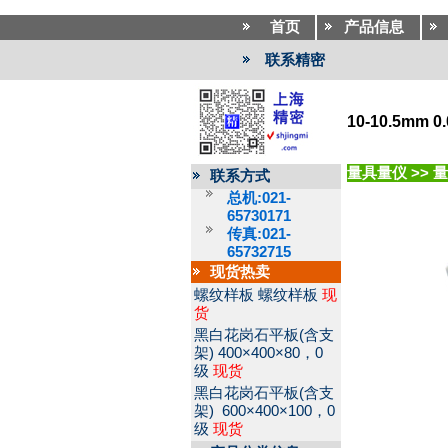
首页
产品信息
联系精密
10-10.5mm 
量具量仪
>>
量
联系方式
总机:021-
65730171
传真:021-
65732715
现货热卖
螺纹样板
螺纹样板
现
货
黑白花岗石平板(含支
架)
400×400×80，0
级
现货
黑白花岗石平板(含支
架)
600×400×100，0
级
现货