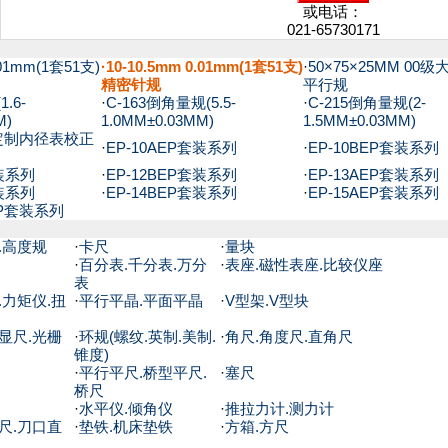
或电话：
021-65730171
.01mm(1套51支)
·10-10.5mm 0.01mm(1套51支)
·
50×75×25MM 00
精密针规
平行规
.6-
·
C-163倒角量规(5.5-
·
C-215倒角量规(2-
M)
1.0MM±0.03MM)
1.5MM±0.03MM)
0定制内径表校正
·
EP-10AEP套装系列
·
EP-10BEP套装系列
套装系列
·
EP-12BEP套装系列
·
EP-13AEP套装系列
套装系列
·
EP-14BEP套装系列
·
EP-15AEP套装系列
P套装系列
.高度规
·
卡尺
·
量块
·
百分表.千分表.万分
·
表座.磁性表座.比较仪座
表
.力矩仪.扭
·
平行平晶.平面平晶
·
V型架.V型块
显尺.光栅
·
环规(螺纹.英制.美制.
·
角尺.角度尺.直角尺
锥度)
·
平行平尺.桥型平尺.
·
塞尺
桥尺
·
水平仪.倾角仪
·
推拉力计.测力计
尺.刀口直
·
垫铁.机床垫铁
·
方箱.方尺