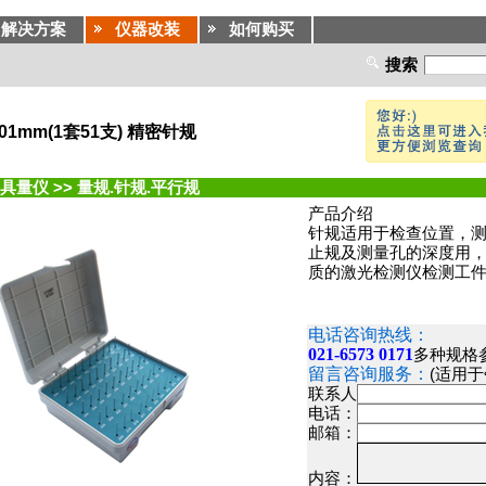
解决方案
仪器改装
如何购买
搜索
0.01mm(1套51支) 精密针规
具量仪
>>
量规.针规.平行规
产品介绍
针规适用于检查位置，
止规及测量孔的深度用
质的激光检测仪检测工
电话咨询热线：
021-6573 0171
多种规格
留言咨询服务：
(适用
联系人
电话：
邮箱：
内容：