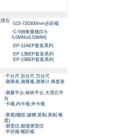
级大理石
·
515-720300mm步距规
·
C-5倒角量规(0.5-
5.0MM±0.03MM)
·
EP-11AEP套装系列
·
EP-13BEP套装系列
·
EP-15BEP套装系列
·
千分尺.百分尺.万分尺
·
测厚表.测厚规.测厚计.厚度表
·
测量平台.铸铁平台.大理石平
台
·
卡规.内卡规.外卡规
·
塞规(螺纹.键槽.英制.美制.锥
度)
·
测宽仪.裂缝测宽仪
·
半径规.螺距规