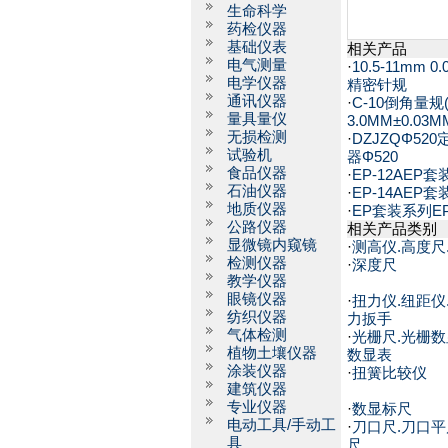
生命科学
药检仪器
基础仪表
相关产品
电气测量
·
10.5-11mm 0
电学仪器
精密针规
通讯仪器
·
C-10倒角量规(1
量具量仪
3.0MM±0.03M
无损检测
·
DZJZQΦ52
试验机
器Φ520
食品仪器
·
EP-12AEP
石油仪器
·
EP-14AEP
地质仪器
·
EP套装系列E
公路仪器
相关产品类别
显微镜内窥镜
·
测高仪.高度尺
检测仪器
·
深度尺
教学仪器
眼镜仪器
·
扭力仪.纽距仪
纺织仪器
力扳手
气体检测
·
光栅尺.光栅数
植物土壤仪器
数显表
涂装仪器
·
扭簧比较仪
建筑仪器
专业仪器
·
数显标尺
电动工具/手动工
·
刀口尺.刀口平
具
尺