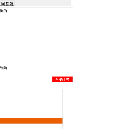
检测的
套装陶