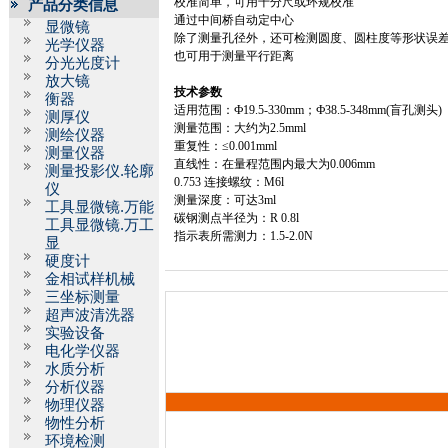
校准简单，可用千分尺或环规校准
产品分类信息
通过中间桥自动定中心
显微镜
除了测量孔径外，还可检测圆度、圆柱度等形状误
光学仪器
也可用于测量平行距离
分光光度计
放大镜
技术参数
衡器
适用范围：Ф
19.5
-330mm
；Ф
38.5
-348mm
(
盲孔测头
)
测厚仪
测量范围：大约为
2.5mml
测绘仪器
重复性：≤
0.001mml
测量仪器
直线性：在量程范围内最大为
0.006mm
测量投影仪.轮廓
0.753
连接螺纹：
M
6l
仪
测量深度：可达
3ml
工具显微镜.万能
碳钢测点半径为：
R
0.8l
工具显微镜.万工
指示表所需测力：
1.5-2.0N
显
硬度计
金相试样机械
三坐标测量
超声波清洗器
实验设备
电化学仪器
水质分析
分析仪器
物理仪器
物性分析
环境检测