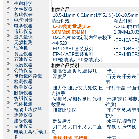
生命科学
药检仪器
相关产品
基础仪表
·
10.5-11mm 0.01mm(1套51支)
·
10-10.5m
电气测量
精密针规
精密针规
电学仪器
·C-10倒角量规(1.6-
·
C-163倒角量
通讯仪器
3.0MM±0.03MM)
1.0MM±0.0
量具量仪
·
DZJZQΦ520定制内径表校正
·
EP-10A
无损检测
器Φ520
试验机
·
EP-12AEP套装系列
·
EP-12B
食品仪器
·
EP-14AEP套装系列
·
EP-14B
石油仪器
·
EP套装系列EP套装系列
地质仪器
相关产品类别
公路仪器
·
测高仪.高度尺.高度规
·
卡尺
显微镜内窥镜
·
深度尺
·
百分表.千分表.
检测仪器
表
教学仪器
·
扭力仪.纽距仪.力矩仪.扭
·
平行平晶.平面
眼镜仪器
力扳手
纺织仪器
·
光栅尺.光栅数显尺.光栅
·
环规(螺纹.英制.
气体检测
数显表
锥度)
植物土壤仪器
·
扭簧比较仪
·
平行平尺.桥型平
涂装仪器
桥尺
建筑仪器
·
数显标尺
·
水平仪.倾角仪
专业仪器
·
刀口尺.刀口平尺.刀口直
·
垫铁.机床垫铁
电动工具/手动工
尺
具
·
量规.针规.平行规
·
卡表