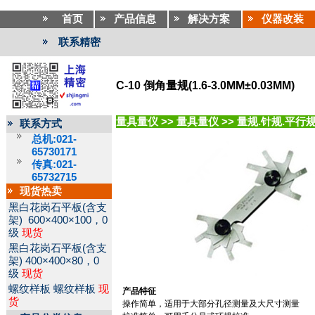
首页
产品信息
解决方案
仪器改装
联系精密
C-10 倒角量规(1.6-3.0MM±0.03MM)
量具量仪
>>
量具量仪
>>
量规.针规.平行
联系方式
总机:021-
65730171
传真:021-
65732715
现货热卖
黑白花岗石平板(含支
架)
600×400×100，0
级
现货
黑白花岗石平板(含支
架)
400×400×80，0
级
现货
螺纹样板
螺纹样板
现
产品特征
货
操作简单，适用于大部分孔径测量及大尺寸测量