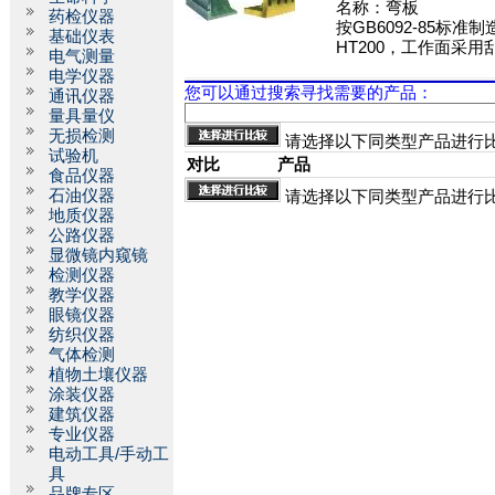
名称：
弯板
药检仪器
按GB6092-85标准
基础仪表
HT200，工作面采用
电气测量
电学仪器
您可以通过搜索寻找需要的产品：
通讯仪器
量具量仪
无损检测
请选择以下同类型产品进行
试验机
对比
产品
食品仪器
石油仪器
请选择以下同类型产品进行
地质仪器
公路仪器
显微镜内窥镜
检测仪器
教学仪器
眼镜仪器
纺织仪器
气体检测
植物土壤仪器
涂装仪器
建筑仪器
专业仪器
电动工具/手动工
具
品牌专区