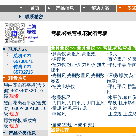
首页
产品信息
解决方案
仪
联系精密
弯板.铸铁弯板.花岗石弯板
量具量仪
>>
量具量仪
>>
弯板.铸铁弯板.
联系方式
·
测高仪.高度尺.高度规
·
卡尺
总机:021-
·
深度尺
·
百分表.千分表
65730171
·
扭力仪.纽距仪.力矩仪.扭力
·
平行平晶.平
传真:021-
扳手
65732715
·
光栅尺.光栅数显尺.光栅数
·
环规(螺纹.英制
现货热卖
显表
锥度)
黑白花岗石平板(含支
·
扭簧比较仪
·
平行平尺.桥型
架)
400×400×80，0
尺
级
现货
·
数显标尺
·
水平仪.倾角
黑白花岗石平板(含支
·
刀口尺.刀口平尺.刀口直尺
·
垫铁.机床垫
架)
600×400×100，0
·
量规.针规.平行规
·
卡表
级
现货
·
燕尾尺
·
正弦规.正弦
螺纹样板
螺纹样
·
量规(塞规.环规.针规)
板
现货
诚意推荐
产品分类信息