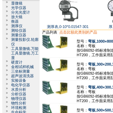
显微镜
光学仪器
分光光度计
放大镜
衡器
测厚仪
测厚表,0-10*0.01547-301
厚
测绘仪器
产品列表
点击比较此类别的产品
测量仪器
测量投影仪.轮廓
型号：
弯板,1000×800
仪
名称：
弯板
工具显微镜.万能
按GB6092-85标准
工具显微镜.万工
HT200，工作面采用
显
硬度计
型号：
弯板,300×200
金相试样机械
名称：
弯板
三坐标测量
按GB6092-85标准
超声波清洗器
HT200，工作面采用
实验设备
电化学仪器
型号：
弯板,400×300
水质分析
名称：
弯板
分析仪器
按GB6092-85标准
物理仪器
HT200，工作面采用
物性分析
环境检测
型号：
弯板,500×500
生命科学