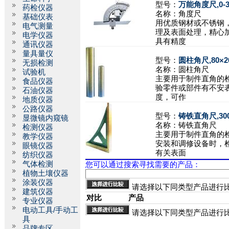
型号：
万能角度尺,0-32
药检仪器
名称：
角度尺
基础仪表
用优质钢材或不锈钢
电气测量
理及表面处理，精心
电学仪器
具有精度
通讯仪器
量具量仪
型号：
圆柱角尺,80×20
无损检测
名称：
圆柱角尺
试验机
主要用于制件直角的
食品仪器
验零件或部件有不安
石油仪器
度，可作
地质仪器
公路仪器
型号：
铸铁直角尺,300
显微镜内窥镜
名称：
铸铁直角尺
检测仪器
主要用于制件直角的
教学仪器
安装和调修设备时，
眼镜仪器
有关表面
纺织仪器
气体检测
您可以通过搜索寻找需要的产品：
植物土壤仪器
涂装仪器
请选择以下同类型产品进行
建筑仪器
对比
产品
专业仪器
电动工具/手动工
请选择以下同类型产品进行
具
品牌专区