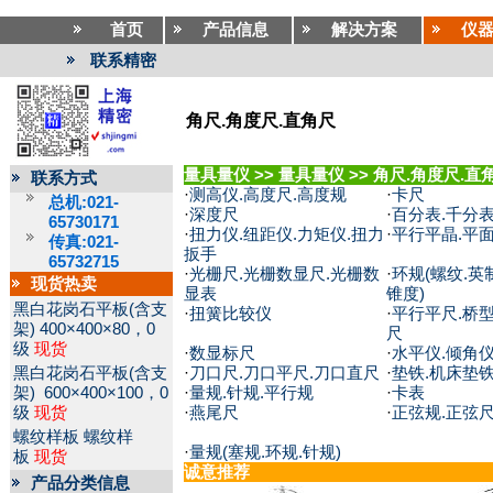
首页
产品信息
解决方案
仪
联系精密
角尺.角度尺.直角尺
量具量仪
>>
量具量仪
>>
角尺.角度尺.直
联系方式
·
测高仪.高度尺.高度规
·
卡尺
总机:021-
·
深度尺
·
百分表.千分表
65730171
·
扭力仪.纽距仪.力矩仪.扭力
·
平行平晶.平
传真:021-
扳手
65732715
·
光栅尺.光栅数显尺.光栅数
·
环规(螺纹.英制
现货热卖
显表
锥度)
黑白花岗石平板(含支
·
扭簧比较仪
·
平行平尺.桥型
架)
400×400×80，0
尺
级
现货
·
数显标尺
·
水平仪.倾角
黑白花岗石平板(含支
·
刀口尺.刀口平尺.刀口直尺
·
垫铁.机床垫
架)
600×400×100，0
·
量规.针规.平行规
·
卡表
级
现货
·
燕尾尺
·
正弦规.正弦
螺纹样板
螺纹样
·
量规(塞规.环规.针规)
板
现货
诚意推荐
产品分类信息