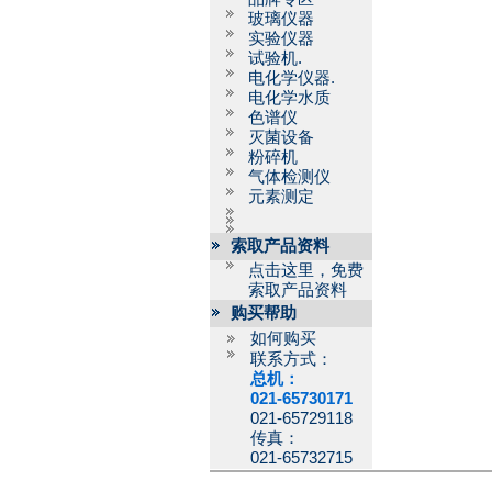
玻璃仪器
实验仪器
试验机.
电化学仪器.
电化学水质
色谱仪
灭菌设备
粉碎机
气体检测仪
元素测定
索取产品资料
点击这里，免费
索取产品资料
购买帮助
如何购买
联系方式：
总机：
021-65730171
021-65729118
传真：
021-65732715