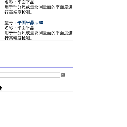
名称：
平面平晶
用于千分尺或量块测量面的平面度进
行高精度检测。
型号：
平面平晶,φ60
名称：
平面平晶
用于千分尺或量块测量面的平面度进
行高精度检测。
述