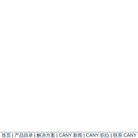
首页
|
产品目录
|
解决方案
|
CANY 新闻
|
CANY 职位
|
联系 CANY