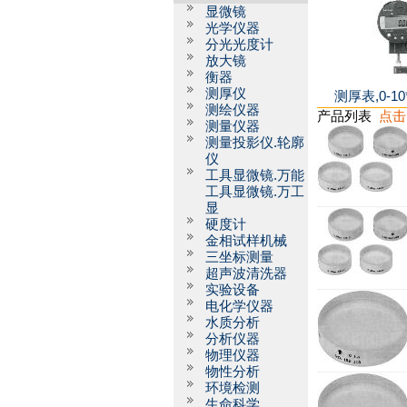
显微镜
光学仪器
分光光度计
放大镜
衡器
测厚仪
测厚表,0-10*
测绘仪器
产品列表
点击
测量仪器
测量投影仪.轮廓
仪
工具显微镜.万能
工具显微镜.万工
显
硬度计
金相试样机械
三坐标测量
超声波清洗器
实验设备
电化学仪器
水质分析
分析仪器
物理仪器
物性分析
环境检测
生命科学