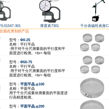
0.01547-301
厚度表7301
千分表磁性表座CZ
比较此类别的产品
型号：
Φ0-25
名称：
平行平晶
·用于对千分尺测量面的平行度和平
面度进行检测。<br>·每组
型号：
Φ50-75
名称：
平行平晶
·用于对千分尺测量面的平行度和平
面度进行检测。<br>·每组
型号：
平面平晶,φ100
名称：
平面平晶
用于千分尺或量块测量面的平面度进
行高精度检测。
型号：
平面平晶,φ200