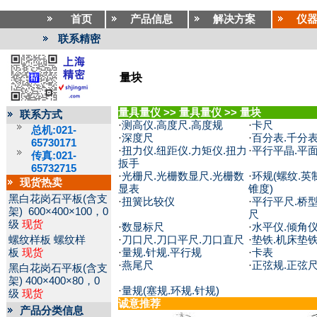
首页
产品信息
解决方案
仪
联系精密
量块
量具量仪
>>
量具量仪
>>
量块
联系方式
·
测高仪.高度尺.高度规
·
卡尺
总机:021-
·
深度尺
·
百分表.千分表
65730171
·
扭力仪.纽距仪.力矩仪.扭力
·
平行平晶.平
传真:021-
扳手
65732715
·
光栅尺.光栅数显尺.光栅数
·
环规(螺纹.英制
现货热卖
显表
锥度)
黑白花岗石平板(含支
·
扭簧比较仪
·
平行平尺.桥型
架)
600×400×100，0
尺
级
现货
·
数显标尺
·
水平仪.倾角
螺纹样板
螺纹样
·
刀口尺.刀口平尺.刀口直尺
·
垫铁.机床垫
板
现货
·
量规.针规.平行规
·
卡表
·
燕尾尺
·
正弦规.正弦
黑白花岗石平板(含支
架)
400×400×80，0
·
量规(塞规.环规.针规)
级
现货
诚意推荐
产品分类信息