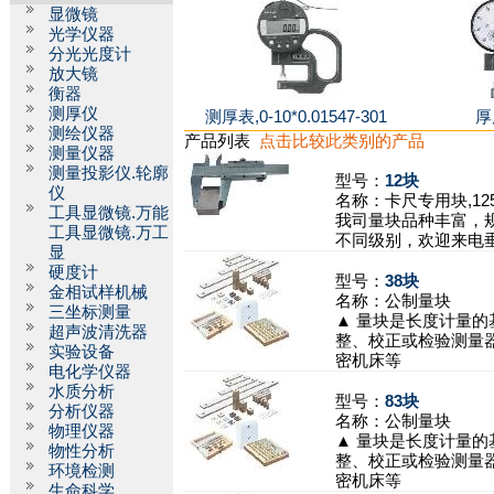
显微镜
光学仪器
分光光度计
放大镜
衡器
测厚仪
测厚表,0-10*0.01547-301
厚
测绘仪器
产品列表
点击比较此类别的产品
测量仪器
测量投影仪.轮廓
型号：
12块
仪
名称：
卡尺专用块,125
工具显微镜.万能
我司量块品种丰富，
工具显微镜.万工
不同级别，欢迎来电
显
硬度计
型号：
38块
金相试样机械
名称：
公制量块
三坐标测量
▲ 量块是长度计量的
超声波清洗器
整、校正或检验测量
实验设备
密机床等
电化学仪器
水质分析
型号：
83块
分析仪器
名称：
公制量块
物理仪器
▲ 量块是长度计量的
物性分析
整、校正或检验测量
环境检测
密机床等
生命科学