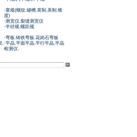
·
塞规(螺纹.键槽.英制.美制.锥
度)
·
测宽仪.裂缝测宽仪
·
半径规.螺距规
·
弯板.铸铁弯板.花岗石弯板
径.
·
平晶.平面平晶.平行平晶.平晶
检测仪.