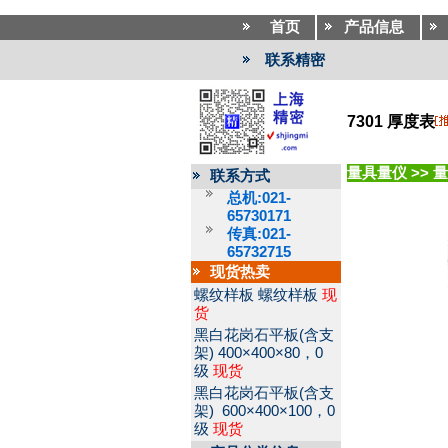
首页
产品信息
联系精密
7301 厚度表
量具量仪
>>
量
联系方式
总机:021-
65730171
传真:021-
65732715
现货热卖
螺纹样板
螺纹样板
现
货
黑白花岗石平板(含支
架)
400×400×80，0
级
现货
黑白花岗石平板(含支
架)
600×400×100，0
级
现货