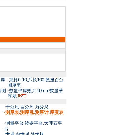
测厚
·
规格0-10,爪长100 数显百分
测厚表
分测
·
数显壁厚规,0-10mm数显壁
厚规
·
千分尺.百分尺.万分尺
·
测厚表.测厚规.测厚计.厚度表
·
测量平台.铸铁平台.大理石平
台
·
卡规.内卡规.外卡规