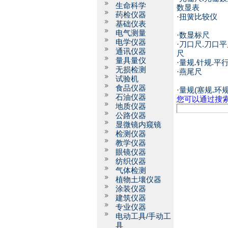
生命科学
数显表
药检仪器
·
扭簧比较仪
基础仪表
电气测量
·
数显标尺
电学仪器
·
刀口尺.刀口平
通讯仪器
尺
量具量仪
·
量规.针规.平
无损检测
·
燕尾尺
试验机
食品仪器
·
量规(塞规.环规
石油仪器
您可以通过搜
地质仪器
公路仪器
显微镜内窥镜
检测仪器
教学仪器
眼镜仪器
纺织仪器
气体检测
植物土壤仪器
涂装仪器
建筑仪器
专业仪器
电动工具/手动工
具