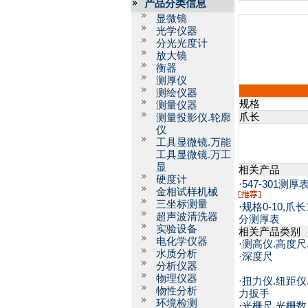
产品分类信息
显微镜
光学仪器
分光光度计
放大镜
衡器
测厚仪
测绘仪器
规格
测量仪器
爪长
测量投影仪.轮廓
仪
工具显微镜.万能
工具显微镜.万工
显
相关产品
硬度计
·
547-301测厚表,
金相试样机械
三坐标测量
·
规格0-10,爪长
超声波清洗器
分测厚表
实验设备
相关产品类别
电化学仪器
·
测高仪.高度尺
水质分析
·
深度尺
分析仪器
物理仪器
·
扭力仪.纽距仪
物性分析
力扳手
环境检测
·
光栅尺.光栅数