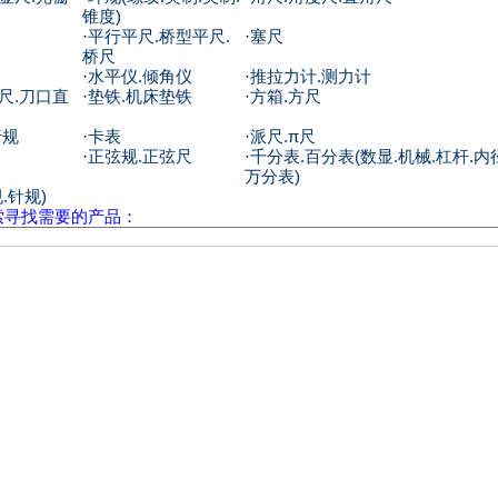
锥度)
·
平行平尺.桥型平尺.
·
塞尺
桥尺
·
水平仪.倾角仪
·
推拉力计.测力计
尺.刀口直
·
垫铁.机床垫铁
·
方箱.方尺
行规
·
卡表
·
派尺.π尺
·
正弦规.正弦尺
·
千分表.百分表(数显.机械.杠杆.内
万分表)
.针规)
索寻找需要的产品：