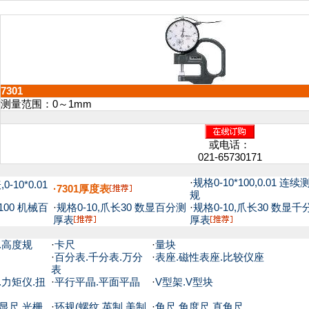
7301
测量范围：0～1mm
或电话：
021-65730171
·
规格0-10*100,0.01 连续
0-10*0.01
·7301厚度表
规
100 机械百
·
规格0-10,爪长30 数显百分测
·
规格0-10,爪长30 数显千
厚表
厚表
.高度规
·
卡尺
·
量块
·
百分表.千分表.万分
·
表座.磁性表座.比较仪座
表
.力矩仪.扭
·
平行平晶.平面平晶
·
V型架.V型块
显尺.光栅
·
环规(螺纹.英制.美制.
·
角尺.角度尺.直角尺