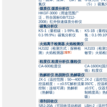
氮仪
（S））硫氮
·
煤质仪.煤质分析仪
HKGF-3000（用途范围广
泛，符合国标GB/T212-
2008）红外快速煤质分析仪
·
碳氢分析仪
KS-1（量程碳：1-99%.氢：
KS-1B（量程碳
0.1-99.9%）碳氢分析仪
氢：0.1-99
仪
·
火焰离子检测器.火焰检测仪
HJ102（检测方式：探棒检
HJ103（检
测）火焰检测器
敏管）火焰检
·
粒度仪.粒度分析仪.微粒仪
CA-600粒度仪
CA-1600X
镜）粒度仪
·
热解析仪.热脱附仪.热解吸仪
JX-1（温控范围：50—400℃
JX-2（温控
控温精度：＜±0.5℃解析流量
350℃，控温
控制：连续可调）热解析
±0.5℃，仪
（热解吸）
制精度高）热
吸）
·
溶剂回收仪
SRJ-20A（可回收流动相超
LBH-2（温控