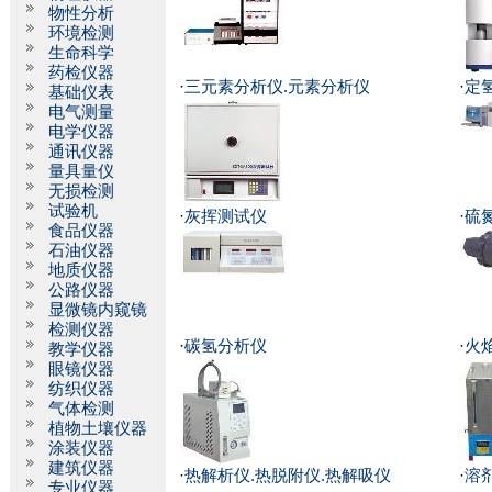
物性分析
环境检测
生命科学
药检仪器
·
三元素分析仪.元素分析仪
·
定
基础仪表
电气测量
电学仪器
通讯仪器
量具量仪
无损检测
试验机
·
灰挥测试仪
·
硫
食品仪器
石油仪器
地质仪器
公路仪器
显微镜内窥镜
检测仪器
·
碳氢分析仪
·
火
教学仪器
眼镜仪器
纺织仪器
气体检测
植物土壤仪器
涂装仪器
建筑仪器
·
热解析仪.热脱附仪.热解吸仪
·
溶
专业仪器