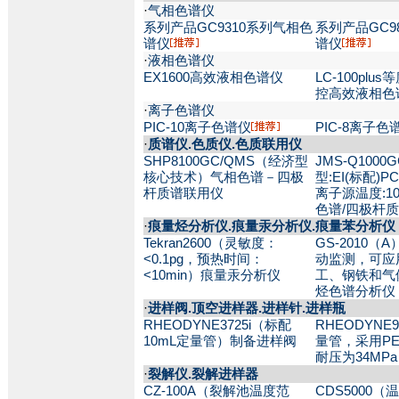
·
气相色谱仪
系列产品GC9310系列气相色
系列产品GC9
谱仪
谱仪
·
液相色谱仪
EX1600高效液相色谱仪
LC-100pl
控高效液相色
·
离子色谱仪
PIC-10离子色谱仪
PIC-8离子色
·
质谱仪.色质仪.色质联用仪
SHP8100GC/QMS（经济型
JMS-Q100
核心技术）气相色谱－四极
型:EI(标配)PC
杆质谱联用仪
离子源温度:10
色谱/四极杆
·
痕量烃分析仪.痕量汞分析仪.痕量苯分析仪
Tekran2600（灵敏度：
GS-2010
<0.1pg，预热时间：
动监测，可应
<10min）痕量汞分析仪
工、钢铁和气
烃色谱分析仪
·
进样阀.顶空进样器.进样针.进样瓶
RHEODYNE3725i（标配
RHEODYNE9
10mL定量管）制备进样阀
量管，采用P
耐压为34MP
·
裂解仪.裂解进样器
CZ-100A（裂解池温度范
CDS5000