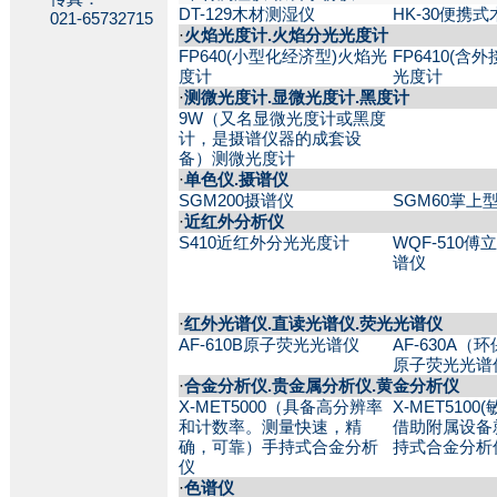
DT-129木材测湿仪
HK-30便携
021-65732715
·
火焰光度计.火焰分光光度计
FP640(小型化经济型)火焰光
FP6410(含
度计
光度计
·
测微光度计.显微光度计.黑度计
9W（又名显微光度计或黑度
计，是摄谱仪器的成套设
备）测微光度计
·
单色仪.摄谱仪
SGM200摄谱仪
SGM60掌上
·
近红外分析仪
S410近红外分光光度计
WQF-510
谱仪
·
红外光谱仪.直读光谱仪.荧光光谱仪
AF-610B原子荧光光谱仪
AF-630A
原子荧光光谱
·
合金分析仪.贵金属分析仪.黄金分析仪
X-MET5000（具备高分辨率
X-MET510
和计数率。测量快速，精
借助附属设备
确，可靠）手持式合金分析
持式合金分析
仪
·
色谱仪