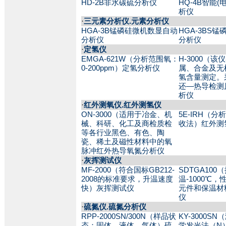
HD-2B非水碳硫分析仪
HQ-4B智能
析仪
·
三元素分析仪.元素分析仪
HGA-3B锰磷硅微机数显自动
HGA-3BS
分析仪
分析仪
·
定氢仪
EMGA-621W（分析范围氧：
H-3000（
0-200ppm）定氢分析仪
属、合金及无
氢含量测定。
还—热导检测
析仪
·
红外测氧仪.红外测氢仪
ON-3000（适用于冶金、机
5E-IRH（
械、科研、化工及商检质检
收法）红外测
等各行业黑色、有色、陶
瓷、稀土及磁性材料中的氧
脉冲红外热导氧氮分析仪
·
灰挥测试仪
MF-2000（符合国标GB212-
SDTGA10
2008的标准要求，升温速度
温-1000℃
快）灰挥测试仪
元件和保温材
仪
·
硫氮仪.硫氮分析仪
RPP-2000SN/300N（样品状
KY-3000S
态：固体、液体、气体）硫
学发光法（N