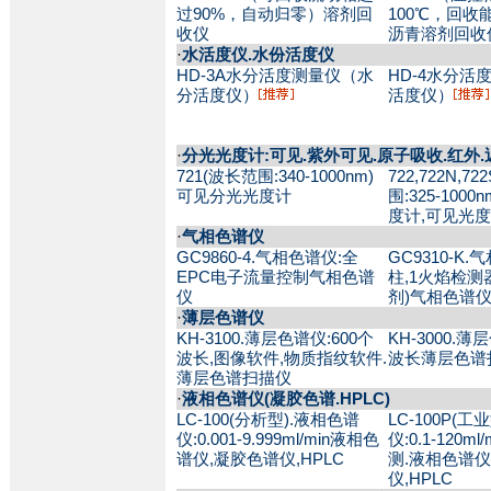
过90%，自动归零）溶剂回
100℃，回收能
收仪
沥青溶剂回收
·
水活度仪.水份活度仪
HD-3A水分活度测量仪（水
HD-4水分活
分活度仪）
活度仪）
·
分光光度计:可见.紫外可见.原子吸收.红外
721(波长范围:340-1000nm)
722,722N,7
可见分光光度计
围:325-100
度计,可见光
·
气相色谱仪
GC9860-4.气相色谱仪:全
GC9310-K
EPC电子流量控制气相色谱
柱,1火焰检测
仪
剂)气相色谱
·
薄层色谱仪
KH-3100.薄层色谱仪:600个
KH-3000.薄
波长,图像软件,物质指纹软件.
波长薄层色谱
薄层色谱扫描仪
·
液相色谱仪(凝胶色谱.HPLC)
LC-100(分析型).液相色谱
LC-100P(工
仪:0.001-9.999ml/min液相色
仪:0.1-120m
谱仪,凝胶色谱仪,HPLC
测.液相色谱仪
仪,HPLC