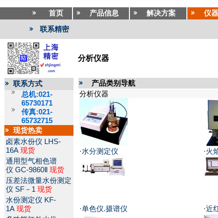
首页
产品信息
解决方案
仪
联系精密
分析仪器
产品类别导航
联系方式
分析仪器
总机:021-
65730171
传真:021-
65732715
现货热卖
卤素水份仪
LHS-
16A
现货
·
水分测定仪
·
火
通用型气相色谱
仪
GC-9860Ⅱ
现货
压差法微量水份测定
仪
SF－1
现货
水份测定仪
KF-
1A
现货
·
单色仪.摄谱仪
·
近