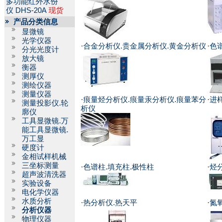
多功能红外水份
仪
DHS-20A
现货
产品分类信息
显微镜
光学仪器
·
合金分析仪.贵金属分析仪.黄金分析仪
·
色
分光光度计
放大镜
衡器
测厚仪
测绘仪器
测量仪器
·
痕量烃分析仪.痕量汞分析仪.痕量苯分
·
进
测量投影仪.轮
析仪
廓仪
工具显微镜.万
能工具显微镜.
万工显
硬度计
金相试样机械
三坐标测量
·
色谱柱.填充柱.极性柱
·
烃
超声波清洗器
实验设备
电化学仪器
水质分析
·
热分析仪.热天平
·
氮
分析仪器
物理仪器