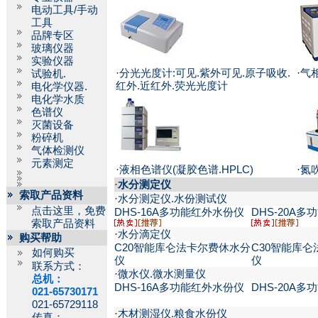
电动工具/手动
工具
品牌专区
玻璃仪器
实验仪器
·
分光光度计:可见.紫外可见.原子吸收.
·
气
试验机.
红外.近红外.荧光光度计
电化学仪器.
电化学水质
色谱仪
灭菌设备
粉碎机
气体检测仪
元素测定
·
液相色谱仪(凝胶色谱.HPLC)
·
氮
·
水分测定仪
索取产品资料
·
水分测定仪.水份测试仪
点击这里，免费
DHS-16A多功能红外水份仪
DHS-20A
索取产品资料
·
水分滴定仪
购买帮助
C20智能库仑法卡尔费休水分
C30智能库
如何购买
仪
仪
联系方式：
·
微水仪.微水测量仪
总机：
DHS-16A多功能红外水份仪
DHS-20A
021-65730171
021-65729118
·
木材测湿仪.粮食水份仪
传真：