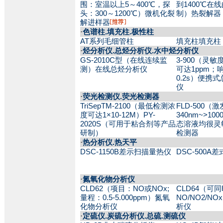
围：室温以上5～400℃，探
到1400℃在
头：300～1200℃）微机化裂
制）热裂解器
解进样器
·
色谱柱.填充柱.极性柱
AT系列毛细管柱
填充柱填充柱
·
烃分析仪.总烃分析仪.水中烃分析仪
GS-2010C型（在线连续监
3-900（灵
测）在线总烃分析仪
可达1ppm；
0.2s）便携
仪
·
荧光检测仪.荧光检测器
TriSepTM-2100（最低检测浓
FLD-500（
度可达1×10-12M）PY-
340nm~>1
2020S（可用于粘合剂等产品
态溶液均很灵
研制）
检测器
·
热分析仪.热天平
DSC-1150B差示扫描量热仪
DSC-500A
·
氮氧化物分析仪
CLD62（项目：NO或NOx;
CLD64（可
量程：0.5-5.000ppm）氮氧
NO/NO2/N
化物分析仪
析仪
·
定硫仪.炭硫分析仪.总硫.测硫仪