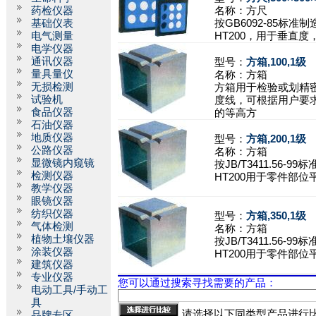
药检仪器
名称：
方尺
基础仪表
按GB6092-85标准
电气测量
HT200，用于垂直度
电学仪器
通讯仪器
型号：
方箱,100,1级
量具量仪
名称：
方箱
无损检测
方箱用于检验或划精
试验机
度线，可根据用户要
食品仪器
的等高方
石油仪器
地质仪器
型号：
方箱,200,1级
公路仪器
名称：
方箱
显微镜内窥镜
按JB/T3411.56-9
检测仪器
HT200用于零件部位
教学仪器
眼镜仪器
纺织仪器
型号：
方箱,350,1级
气体检测
名称：
方箱
植物土壤仪器
按JB/T3411.56-9
涂装仪器
HT200用于零件部位
建筑仪器
专业仪器
您可以通过搜索寻找需要的产品：
电动工具/手动工
具
请选择以下同类型产品进行
品牌专区