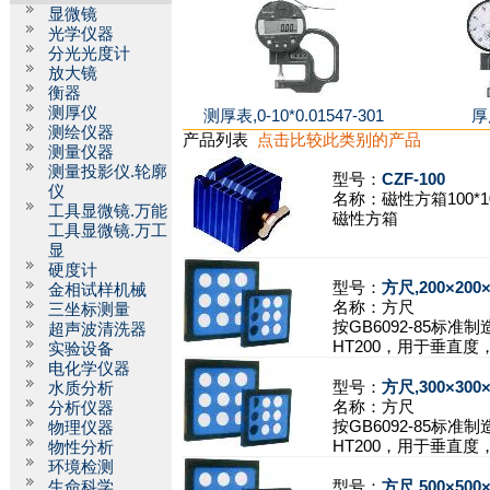
显微镜
光学仪器
分光光度计
放大镜
衡器
测厚仪
测厚表,0-10*0.01547-301
厚
测绘仪器
产品列表
点击比较此类别的产品
测量仪器
测量投影仪.轮廓
型号：
CZF-100
仪
名称：
磁性方箱100*10
工具显微镜.万能
磁性方箱
工具显微镜.万工
显
硬度计
型号：
方尺,200×200×
金相试样机械
名称：
方尺
三坐标测量
按GB6092-85标准
超声波清洗器
HT200，用于垂直度
实验设备
电化学仪器
型号：
方尺,300×300×
水质分析
名称：
方尺
分析仪器
按GB6092-85标准
物理仪器
HT200，用于垂直度
物性分析
环境检测
生命科学
型号：
方尺,500×500×