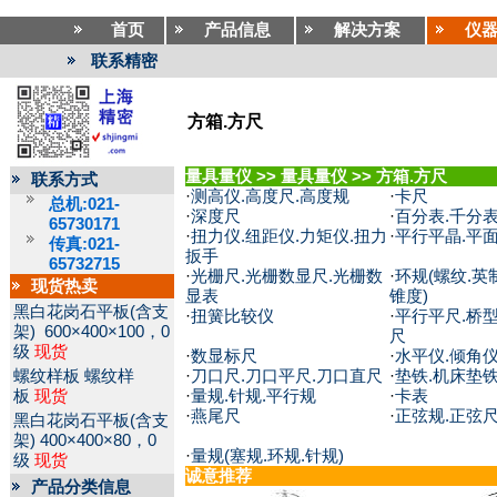
首页
产品信息
解决方案
仪
联系精密
方箱.方尺
量具量仪
>>
量具量仪
>>
方箱.方尺
联系方式
·
测高仪.高度尺.高度规
·
卡尺
总机:021-
·
深度尺
·
百分表.千分表
65730171
·
扭力仪.纽距仪.力矩仪.扭力
·
平行平晶.平
传真:021-
扳手
65732715
·
光栅尺.光栅数显尺.光栅数
·
环规(螺纹.英制
现货热卖
显表
锥度)
黑白花岗石平板(含支
·
扭簧比较仪
·
平行平尺.桥型
架)
600×400×100，0
尺
级
现货
·
数显标尺
·
水平仪.倾角
螺纹样板
螺纹样
·
刀口尺.刀口平尺.刀口直尺
·
垫铁.机床垫
板
现货
·
量规.针规.平行规
·
卡表
·
燕尾尺
·
正弦规.正弦
黑白花岗石平板(含支
架)
400×400×80，0
·
量规(塞规.环规.针规)
级
现货
诚意推荐
产品分类信息