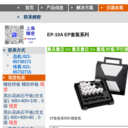
首页
产品信息
解决方案
仪器改装
联系精密
EP-10A EP套装系列
量具量仪
>>
量具量仪
>>
量规.针规.平行
联系方式
总机:021-
65730171
传真:021-
65732715
现货热卖
螺纹样板
螺纹样板
现
货
黑白花岗石平板(含支
架)
600×400×100，0
级
现货
黑白花岗石平板(含支
架)
400×400×80，0
EP
套装系列针规套装
级
现货