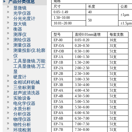
规格
产品分类信息
尺寸
长度
公差
显微镜
0.05~1.49
40
光学仪器
±
1µm
1.50~10.00
分光光度计
50
10.01~20.00
±
1.5µm
放大镜
衡器
测厚仪
型号
直经
0.01mm
递增
每套支数
测绘仪器
EP-00
0.05~0.20
16
支
测量仪器
EP-OA
0.20~0.50
31
支
测量投影仪.轮廓
EP-OB
0.50~1.00
51
支
仪
EP
-1A
1.00~1.50
51
支
工具显微镜.万能
EP-1B
1.50~2.00
51
支
工具显微镜.万工
EP
-2A
2.00~2.50
51
支
显
EP-2B
2.50~3.00
51
支
硬度计
EP
-3A
3.00~3.50
51
支
金相试样机械
EP-3B
3.50~4.00
51
支
三坐标测量
EP
-4A
4.00~4.50
51
支
超声波清洗器
EP-4B
4.50~5.00
51
支
实验设备
EP
-5A
5.00~5.50
51
支
电化学仪器
EP-5B
5.50~6.00
51
支
水质分析
EP
-6A
6.00~6.50
51
支
分析仪器
EP-6B
6.50~7.00
51
支
物理仪器
EP
-7A
7.00~7.50
51
支
物性分析
环境检测
EP-7B
7.50~8.00
51
支