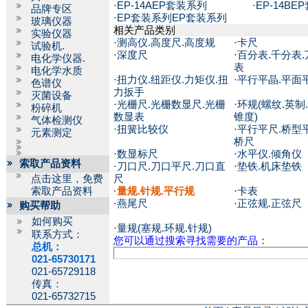
·
EP-14AEP套装系列
·
EP-14B
品牌专区
·
EP套装系列EP套装系列
玻璃仪器
相关产品类别
实验仪器
·
测高仪.高度尺.高度规
·
卡尺
试验机.
·
深度尺
·
百分表.千分表.
电化学仪器.
表
电化学水质
·
扭力仪.纽距仪.力矩仪.扭
·
平行平晶.平面
色谱仪
力扳手
灭菌设备
·
光栅尺.光栅数显尺.光栅
·
环规(螺纹.英制.
粉碎机
数显表
锥度)
气体检测仪
·
扭簧比较仪
·
平行平尺.桥型平
元素测定
桥尺
·
数显标尺
·
水平仪.倾角仪
索取产品资料
·
刀口尺.刀口平尺.刀口直
·
垫铁.机床垫铁
点击这里，免费
尺
索取产品资料
·
量规.针规.平行规
·
卡表
·
燕尾尺
·
正弦规.正弦尺
购买帮助
如何购买
·
量规(塞规.环规.针规)
联系方式：
您可以通过搜索寻找需要的产品：
总机：
021-65730171
021-65729118
传真：
021-65732715