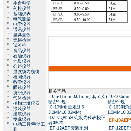
生命科学
EP
-8A
8.00~8.50
51
支
药检仪器
EP-8B
8.50~9.00
51
支
基础仪表
EP
-9A
9.00~9.50
51
支
电气测量
EP-9B
9.50~10.00
51
支
电学仪器
通讯仪器
量具量仪
无损检测
试验机
食品仪器
石油仪器
地质仪器
公路仪器
显微镜内窥镜
检测仪器
教学仪器
眼镜仪器
相关产品
纺织仪器
·
10.5-11mm 0.01mm(1套51支)
·
10-10.5m
气体检测
精密针规
精密针规
植物土壤仪器
·
C-10倒角量规(1.6-
·
C-163倒角量
涂装仪器
3.0MM±0.03MM)
1.0MM±0.0
建筑仪器
·
DZJZQΦ520定制内径表校正
专业仪器
·EP-10A
器Φ520
电动工具/手动工
·
EP-12AEP套装系列
·
EP-12B
具