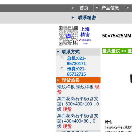
首页
产品信息
联系精密
50×75×25
量具量仪
>>
量
联系方式
总机:021-
65730171
传真:021-
65732715
现货热卖
螺纹样板
螺纹样板
现
货
黑白花岗石平板(含支
架)
600×400×100，0
级
现货
黑白花岗石平板(含支
架)
400×400×80，0
特性
级
现货
1
花岗石平行规刚