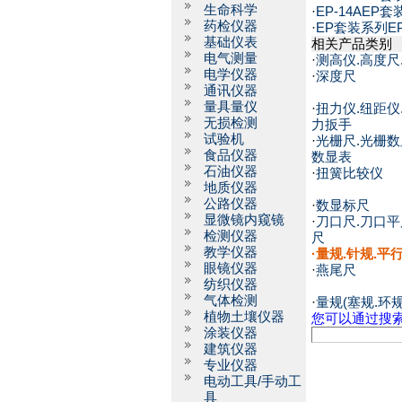
生命科学
·
EP-14AEP
药检仪器
·
EP套装系列E
基础仪表
相关产品类别
电气测量
·
测高仪.高度尺
电学仪器
·
深度尺
通讯仪器
量具量仪
·
扭力仪.纽距仪
无损检测
力扳手
试验机
·
光栅尺.光栅数
食品仪器
数显表
石油仪器
·
扭簧比较仪
地质仪器
公路仪器
·
数显标尺
显微镜内窥镜
·
刀口尺.刀口平
检测仪器
尺
教学仪器
·
量规.针规.平
眼镜仪器
·
燕尾尺
纺织仪器
气体检测
·
量规(塞规.环规
植物土壤仪器
您可以通过搜
涂装仪器
建筑仪器
专业仪器
电动工具/手动工
具