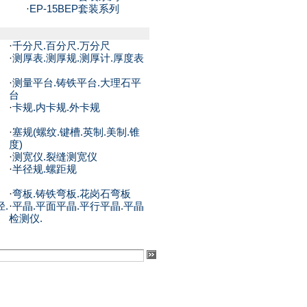
·
EP-15BEP套装系列
·
千分尺.百分尺.万分尺
·
测厚表.测厚规.测厚计.厚度表
·
测量平台.铸铁平台.大理石平
台
·
卡规.内卡规.外卡规
·
塞规(螺纹.键槽.英制.美制.锥
度)
·
测宽仪.裂缝测宽仪
·
半径规.螺距规
·
弯板.铸铁弯板.花岗石弯板
径.
·
平晶.平面平晶.平行平晶.平晶
检测仪.