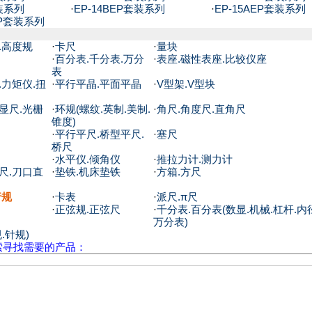
套装系列
·
EP-14BEP套装系列
·
EP-15AEP套装系列
P套装系列
.高度规
·
卡尺
·
量块
·
百分表.千分表.万分
·
表座.磁性表座.比较仪座
表
.力矩仪.扭
·
平行平晶.平面平晶
·
V型架.V型块
显尺.光栅
·
环规(螺纹.英制.美制.
·
角尺.角度尺.直角尺
锥度)
·
平行平尺.桥型平尺.
·
塞尺
桥尺
·
水平仪.倾角仪
·
推拉力计.测力计
尺.刀口直
·
垫铁.机床垫铁
·
方箱.方尺
行规
·
卡表
·
派尺.π尺
·
正弦规.正弦尺
·
千分表.百分表(数显.机械.杠杆.内
万分表)
.针规)
索寻找需要的产品：