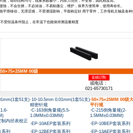
时效，组织结构均匀，线胀系数极小，内应力消失，不变形，因此精度高。
侵蚀，不会生锈，不必涂油，不易粘微尘，维护，保养方便简单，使用寿命长。
能平滑移动，无滞涩感，不受潮湿影响，平面称定好
.
用于零件，工作母机主轴及各种
，不受恒温条件阻止，在常温下也能保持测温量精度
50×75×25MM 00级
或电话：
021-65730171
.01mm(1套51支)
·
10-10.5mm 0.01mm(1套51支)
·50×75×25MM 00
精密针规
平行规
.6-
·
C-163倒角量规(5.5-
·
C-215倒角量规(2-
M)
1.0MM±0.03MM)
1.5MM±0.03MM)
0定制内径表校正
·
EP-10AEP套装系列
·
EP-10BEP套装系列
套装系列
·
EP-12BEP套装系列
·
EP-13AEP套装系列