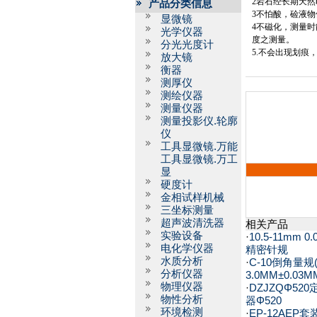
2
岩石经长期天然
产品分类信息
3
不怕酸，硷液物
显微镜
4
不磁化，测量时
光学仪器
度之测量。
分光光度计
5.
不会出现划痕
放大镜
衡器
测厚仪
测绘仪器
测量仪器
测量投影仪.轮廓
仪
工具显微镜.万能
工具显微镜.万工
显
硬度计
金相试样机械
三坐标测量
超声波清洗器
相关产品
实验设备
·
10.5-11mm 0
电化学仪器
精密针规
水质分析
·
C-10倒角量规(1
分析仪器
3.0MM±0.03M
物理仪器
·
DZJZQΦ52
物性分析
器Φ520
环境检测
·
EP-12AEP