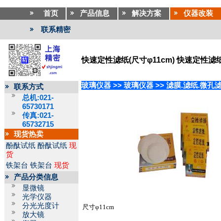
首页
产品信息
解决方案
仪器改装
联系精密
快速定性滤纸(尺寸φ11cm) 快速定性滤
玻璃仪器
>>
玻璃仪器
>>
滤膜.滤纸.微孔
联系方式
总机:021-
65730171
传真:021-
65732715
现货热卖
酚酞试纸
酚酞试纸
现
货
铁架台
铁架台
现货
产品分类信息
显微镜
光学仪器
分光光度计
尺寸φ11cm
放大镜