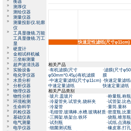
衡器
测厚仪
测绘仪器
测量仪器
测量投影仪.轮廓
仪
工具显微镜.万能
工具显微镜.万工
快速定性滤纸(尺寸φ11cm)
显
硬度计
金相试样机械
三坐标测量
超声波清洗器
相关产品
实验设备
·
有机滤膜(尺寸
·
滤膜(尺寸φ50m
电化学仪器
φ50mm*0.45μ)有机滤膜
膜
水质分析
·
中速定量滤纸(尺寸φ11cm)
·
快速定量滤纸(
分析仪器
中速定量滤纸
快速定量滤纸
物理仪器
相关产品类别
物性分析
·
玻片.盖玻片
·
称量瓶.称瓶
环境检测
·
冷凝管夹.试管夹.烧杯夹
·
试管架.比
生命科学
·
冷凝管
·
量筒.量杯
药检仪器
·
毛细管.玻璃棒.水槽.玻璃材质
·
密度瓶.比
基础仪表
·
三脚架.铁架台.铁环
·
烧瓶.锥形瓶
电气测量
·
试剂瓶
·
试纸.点滴板
电学仪器
·
细菌测试瓶
·
橡皮塞.打孔