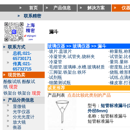
首页
产品信息
解决方案
仪
联系精密
漏斗
玻璃仪器
>>
玻璃仪器
>>
漏斗
联系方式
·
玻片.盖玻片
·
称量瓶.称
总机:021-
·
冷凝管夹.试管夹.烧杯夹
·
试管架.比
65730171
·
冷凝管
·
量筒.量杯
传真:021-
·
毛细管.玻璃棒.水槽.玻璃材质
·
密度瓶.比
65732715
·
三脚架.铁架台.铁环
·
烧瓶.锥形
现货热卖
·
试剂瓶
·
试纸.点滴
酚酞试纸
酚酞试
·
细菌测试瓶
·
橡皮塞.打
纸
现货
诚意推荐
铁架台
铁架台
现货
产品列表
点击比较此类别的产品
产品分类信息
型号：
短管标准漏斗(口
显微镜
外径8mm)
光学仪器
名称：
短管标准漏斗
分光光度计
短管标准漏斗
放大镜
衡器