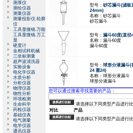
测厚仪
型号：
砂芯漏斗(滤板直
测绘仪器
24mm)
测量仪器
名称：
砂芯漏斗
测量投影仪.轮廓
砂芯漏斗
仪
工具显微镜.万能
工具显微镜.万工
型号：
漏斗60度(直径4
显
名称：
漏斗60度
硬度计
漏斗60度
金相试样机械
三坐标测量
超声波清洗器
型号：
球形分液漏斗(容
实验设备
24 塞24)
电化学仪器
名称：
球形分液漏斗
水质分析
球形分液漏斗
分析仪器
物理仪器
您可以通过搜索寻找需要的产品：
物性分析
环境检测
请选择以下同类型产品进行
生命科学
药检仪器
对比
产品
基础仪表
请选择以下同类型产品进行
电气测量
电学仪器
通讯仪器