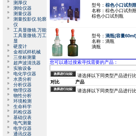
测厚仪
型号：
棕色小口试剂瓶(
测绘仪器
名称：
棕色小口试剂
测量仪器
棕色小口试剂瓶
测量投影仪.轮廓
仪
工具显微镜.万能
工具显微镜.万工
型号：
滴瓶(容量60ml
显
名称：
滴瓶
硬度计
滴瓶
金相试样机械
三坐标测量
您可以通过搜索寻找需要的产品：
超声波清洗器
实验设备
电化学仪器
请选择以下同类型产品进行
水质分析
对比
产品
分析仪器
物理仪器
请选择以下同类型产品进行
物性分析
环境检测
生命科学
药检仪器
基础仪表
电气测量
电学仪器
通讯仪器