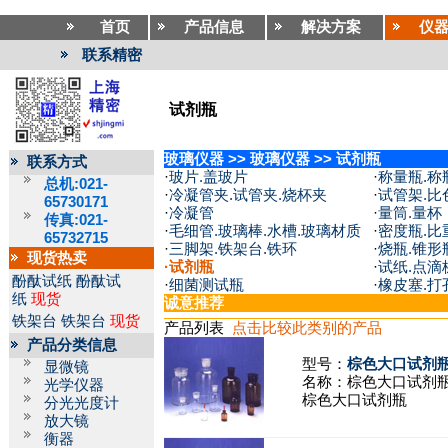
首页
产品信息
解决方案
仪
联系精密
试剂瓶
玻璃仪器
>>
玻璃仪器
>>
试剂瓶
联系方式
·
玻片.盖玻片
·
称量瓶.称
总机:021-
·
冷凝管夹.试管夹.烧杯夹
·
试管架.比
65730171
·
冷凝管
·
量筒.量杯
传真:021-
·
毛细管.玻璃棒.水槽.玻璃材质
·
密度瓶.比
65732715
·
三脚架.铁架台.铁环
·
烧瓶.锥形
现货热卖
·
试剂瓶
·
试纸.点滴
酚酞试纸
酚酞试
·
细菌测试瓶
·
橡皮塞.打
纸
现货
诚意推荐
铁架台
铁架台
现货
产品列表
点击比较此类别的产品
产品分类信息
型号：
棕色大口试剂瓶(
显微镜
名称：
棕色大口试剂
光学仪器
棕色大口试剂瓶
分光光度计
放大镜
衡器