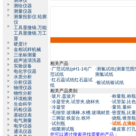
测厚仪
测绘仪器
测量仪器
测量投影仪.轮廓
仪
工具显微镜.万能
工具显微镜.万工
显
硬度计
金相试样机械
三坐标测量
超声波清洗器
相关产品
实验设备
·
广范试纸(pH1-14)广
·
测氯试纸(测量范围50～
电化学仪器
范试纸
测氯试纸
水质分析
·
红石蕊试纸红石蕊试
分析仪器
·
银试纸银试纸
纸
物理仪器
相关产品类别
物性分析
·
玻片.盖玻片
·
称量瓶.称瓶
环境检测
·
冷凝管夹.试管夹.烧杯夹
·
试管架.比
生命科学
·
冷凝管
·
量筒.量杯
药检仪器
·
毛细管.玻璃棒.水槽.玻璃材质
·
密度瓶.比
基础仪表
·
三脚架.铁架台.铁环
·
烧瓶.锥形瓶
电气测量
·
试剂瓶
·
试纸.点滴板
电学仪器
·
细菌测试瓶
·
橡皮塞.打孔
通讯仪器
您可以通过搜索寻找需要的产品：