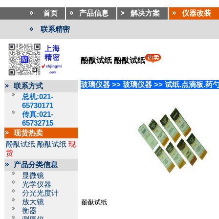
首页
产品信息
解决方案
仪器改装
联系精密
酚酞试纸 酚酞试纸
玻璃仪器
>>
玻璃仪器
>>
试纸.点滴板.药
联系方式
总机:021-
65730171
传真:021-
65732715
现货热卖
酚酞试纸
酚酞试纸
现
货
产品分类信息
显微镜
光学仪器
分光光度计
放大镜
酚酞试纸
衡器