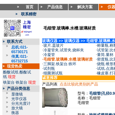
首页
产品信息
解决方案
仪
联系精密
毛细管.玻璃棒.水槽.玻璃材质
玻璃仪器
>>
玻璃仪器
>>
毛细管.玻璃棒.
联系方式
·
玻片.盖玻片
·
称量瓶.称
总机:021-
·
冷凝管夹.试管夹.烧杯夹
·
试管架.比
65730171
·
冷凝管
·
量筒.量杯
传真:021-
·
毛细管.玻璃棒.水槽.玻璃材质
·
密度瓶.比
65732715
·
三脚架.铁架台.铁环
·
烧瓶.锥形
现货热卖
·
试剂瓶
·
试纸.点滴
酚酞试纸
酚酞试
·
细菌测试瓶
·
橡皮塞.打
纸
现货
诚意推荐
铁架台
铁架台
现货
产品列表
点击比较此类别的产品
产品分类信息
型号：
毛细管(孔径0.9~
显微镜
名称：
毛细管
光学仪器
毛细管
分光光度计
放大镜
衡器