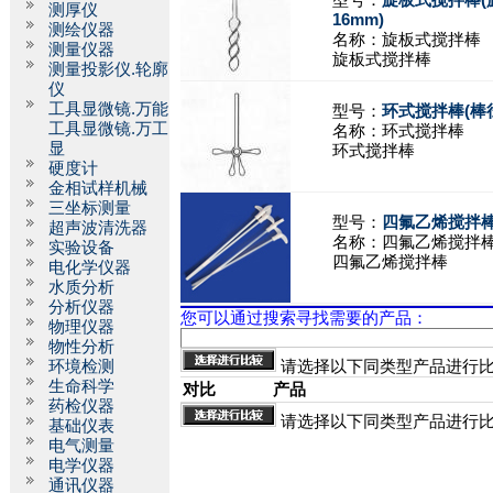
型号：
旋板式搅拌棒(
测厚仪
16mm)
测绘仪器
名称：
旋板式搅拌棒
测量仪器
旋板式搅拌棒
测量投影仪.轮廓
仪
工具显微镜.万能
型号：
环式搅拌棒(棒径
工具显微镜.万工
名称：
环式搅拌棒
显
环式搅拌棒
硬度计
金相试样机械
三坐标测量
型号：
四氟乙烯搅拌棒(
超声波清洗器
名称：
四氟乙烯搅拌
实验设备
四氟乙烯搅拌棒
电化学仪器
水质分析
分析仪器
您可以通过搜索寻找需要的产品：
物理仪器
物性分析
环境检测
请选择以下同类型产品进行
生命科学
对比
产品
药检仪器
请选择以下同类型产品进行
基础仪表
电气测量
电学仪器
通讯仪器