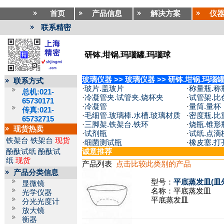
首页
产品信息
解决方案
仪
联系精密
研钵.坩锅.玛瑙罐.玛瑙球
玻璃仪器
>>
玻璃仪器
>>
研钵.坩锅.玛瑙
联系方式
·
玻片.盖玻片
·
称量瓶.称
总机:021-
·
冷凝管夹.试管夹.烧杯夹
·
试管架.比
65730171
·
冷凝管
·
量筒.量杯
传真:021-
·
毛细管.玻璃棒.水槽.玻璃材质
·
密度瓶.比
65732715
·
三脚架.铁架台.铁环
·
烧瓶.锥形
现货热卖
·
试剂瓶
·
试纸.点滴
铁架台
铁架台
现货
·
细菌测试瓶
·
橡皮塞.打
酚酞试纸
酚酞试
诚意推荐
纸
现货
产品列表
点击比较此类别的产品
产品分类信息
型号：
平底蒸发皿(皿外
显微镜
名称：
平底蒸发皿
光学仪器
平底蒸发皿
分光光度计
放大镜
衡器