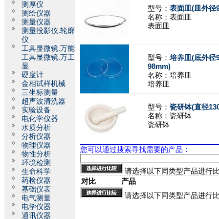
测厚仪
型号：
表面皿(皿外径9
测绘仪器
名称：
表面皿
测量仪器
表面皿
测量投影仪.轮廓
仪
工具显微镜.万能
工具显微镜.万工
型号：
培养皿(底外径9
显
98mm)
硬度计
名称：
培养皿
金相试样机械
培养皿
三坐标测量
超声波清洗器
型号：
瓷研钵(直径13
实验设备
名称：
瓷研钵
电化学仪器
瓷研钵
水质分析
分析仪器
物理仪器
您可以通过搜索寻找需要的产品：
物性分析
环境检测
请选择以下同类型产品进行
生命科学
药检仪器
对比
产品
基础仪表
请选择以下同类型产品进行
电气测量
电学仪器
通讯仪器