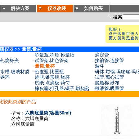
解决方案
仪器改装
如何购买
搜索
璃仪器
>>
量筒.量杯
·
称量瓶.称瓶.称量纸
·
滴定管
夹.烧杯夹
·
试管架.比色管架
·
接输管.连接管
·
量筒.量杯
·
漏斗
.水槽.玻璃材质
·
密度瓶.比重瓶
·
研钵.坩锅.玛瑙罐.玛
.铁环
·
烧瓶.锥形瓶.烧杯
·
试管.离心试管
·
试纸.点滴板.药勺
·
脱脂棉.纱布
·
橡皮塞.打孔器.镊子.燃烧匙
·
移液管.吸量管
比较此类别的产品
型号：
六脚底量筒(容量50ml)
名称：
六脚底量筒
六脚底量筒