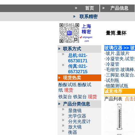
首页
产品信息
联系精密
量筒.量杯
玻璃仪器
>>
玻
联系方式
·
玻片.盖玻片
总机:021-
·
冷凝管夹.试管
65730171
·
冷凝管
传真:021-
·
毛细管.玻璃棒
65732715
·
三脚架.铁架台
现货热卖
·
试剂瓶
酚酞试纸
酚酞试
·
细菌测试瓶
纸
现货
诚意推荐
铁架台
铁架台
现货
产品列表
点击
产品分类信息
显微镜
光学仪器
分光光度计
放大镜
衡器