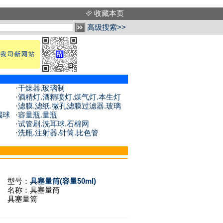
收藏本页
高级搜索>>
·
干燥器.玻璃制
·
酒精灯.酒精喷灯.煤气灯.本生灯
·
滤膜.滤纸.微孔滤膜过滤器.玻璃
瑙球
·
容量瓶.量瓶
·
试管刷.洗耳球.石棉网
·
洗瓶.注射器.针筒.比色管
型号：
具塞量筒(容量50ml)
名称：
具塞量筒
具塞量筒