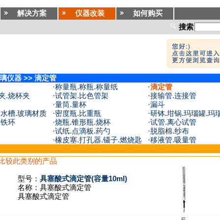
解决方案
仪器改装
如何购买
搜索
璃仪器
>>
滴定管
·
称量瓶.称瓶.称量纸
·
滴定管
夹.烧杯夹
·
试管架.比色管架
·
接输管.连接管
·
量筒.量杯
·
漏斗
.水槽.玻璃材质
·
密度瓶.比重瓶
·
研钵.坩锅.玛瑙罐.玛
.铁环
·
烧瓶.锥形瓶.烧杯
·
试管.离心试管
·
试纸.点滴板.药勺
·
脱脂棉.纱布
·
橡皮塞.打孔器.镊子.燃烧匙
·
移液管.吸量管
比较此类别的产品
型号：
具塞酸式滴定管(容量10ml)
名称：
具塞酸式滴定管
具塞酸式滴定管