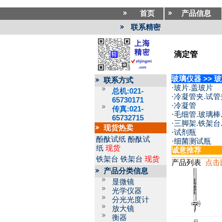
首页
产品信息
联系精密
滴定管
玻璃仪器
>>
玻
联系方式
·
玻片.盖玻片
总机:021-
·
冷凝管夹.试管
65730171
·
冷凝管
传真:021-
·
毛细管.玻璃棒
65732715
·
三脚架.铁架台
现货热卖
·
试剂瓶
酚酞试纸
酚酞试
·
细菌测试瓶
纸
现货
诚意推荐
铁架台
铁架台
现货
产品列表
点击
产品分类信息
显微镜
光学仪器
分光光度计
放大镜
衡器