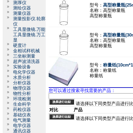
测厚仪
型号：
高型称量瓶(25m
测绘仪器
名称：
高型称量瓶
测量仪器
高型称量瓶
测量投影仪.轮廓
仪
工具显微镜.万能
工具显微镜.万工
型号：
高型称量瓶(30m
显
名称：
高型称量瓶
硬度计
高型称量瓶
金相试样机械
三坐标测量
超声波清洗器
型号：
称量纸(10cm*1
实验设备
名称：
称量纸
电化学仪器
称量纸
水质分析
分析仪器
物理仪器
您可以通过搜索寻找需要的产品：
物性分析
环境检测
请选择以下同类型产品进行
生命科学
药检仪器
对比
产品
基础仪表
请选择以下同类型产品进行
电气测量
电学仪器
通讯仪器