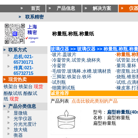
首页
产品信息
解决方案
仪
联系精密
称量瓶.称瓶.称量纸
玻璃仪器
>>
玻璃仪器
>>
称量瓶.称瓶.称
联系方式
·
玻片.盖玻片
·
称量瓶.称
总机:021-
·
冷凝管夹.试管夹.烧杯夹
·
试管架.比
65730171
·
冷凝管
·
量筒.量杯
传真:021-
·
毛细管.玻璃棒.水槽.玻璃材质
·
密度瓶.比
65732715
·
三脚架.铁架台.铁环
·
烧瓶.锥形
现货热卖
·
试剂瓶
·
试纸.点滴
铁架台
铁架台
现货
·
细菌测试瓶
·
橡皮塞.打
酚酞试纸
酚酞试
诚意推荐
纸
现货
产品列表
点击比较此类别的产品
产品分类信息
型号：
扁型称量瓶(40m
显微镜
名称：
扁型称量瓶
光学仪器
扁型称量瓶
分光光度计
放大镜
衡器