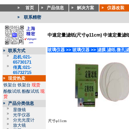
首页
产品信息
解决方案
仪器改装
联系精密
中速定量滤纸(尺寸φ11cm) 中速定量滤
玻璃仪器
>>
玻璃仪器
>>
滤膜.滤纸.微孔
联系方式
总机:021-
65730171
传真:021-
65732715
现货热卖
铁架台
铁架台
现货
酚酞试纸
酚酞试纸
现
货
产品分类信息
显微镜
光学仪器
分光光度计
尺寸φ11cm
放大镜