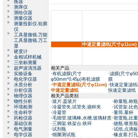
衡器
测厚仪
测绘仪器
测量仪器
测量投影仪.轮廓
仪
工具显微镜.万能
工具显微镜.万工
中速定量滤纸(尺寸φ11cm)
显
硬度计
金相试样机械
三坐标测量
超声波清洗器
相关产品
实验设备
·
有机滤膜(尺寸
·
滤膜(尺寸φ50m
电化学仪器
φ50mm*0.45μ)有机滤膜
膜
水质分析
·中速定量滤纸(尺寸φ11cm)
·
快速定量滤纸(
分析仪器
中速定量滤纸
快速定量滤纸
物理仪器
相关产品类别
物性分析
·
玻片.盖玻片
·
称量瓶.称瓶
环境检测
·
冷凝管夹.试管夹.烧杯夹
·
试管架.比
生命科学
·
冷凝管
·
量筒.量杯
药检仪器
·
毛细管.玻璃棒.水槽.玻璃材质
·
密度瓶.比
基础仪表
·
三脚架.铁架台.铁环
·
烧瓶.锥形瓶
电气测量
·
试剂瓶
·
试纸.点滴板
电学仪器
·
细菌测试瓶
·
橡皮塞.打孔