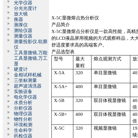
光学仪器
分光光度计
放大镜
X-5C
显微熔点热分析仪
衡器
产品简介
测厚仪
测绘仪器
X-5C
显微熔点分析仪是一款高性能，高精
测量仪器
的
LCD
液晶屏用视频的方式观察样品，大
测量投影仪.轮廓
舒适度要求高的高端客户。
仪
产品选型表
工具显微镜.万能
工具显微镜.万工
型号
最大
熔点观测方式
放
显
量程
硬度计
X-5A
320
单目显微镜
4
金相试样机械
三坐标测量
超声波清洗器
X-5A+
400
单目显微镜
4
实验设备
电化学仪器
X-5B
320
双目体视显微镜
4
水质分析
倍
分析仪器
物理仪器
X-5B+
400
双目体视显微镜
4
物性分析
倍
环境检测
X-5C
320
视频显微镜
19
生命科学
续
药检仪器