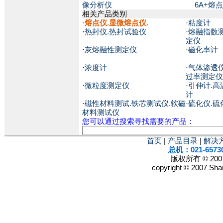
像分析仪
6A+熔
相关产品类别
·
熔点仪.显微熔点仪.
·
粘度计
·
热封仪.热封试验仪
·
熔融指数
定仪
·
灰熔融性测定仪
·
磁化率计
·
浓度计
·
气体渗透仪
过率测定仪
·
微粒度测定仪
·
引伸计.高
计
·
磁性材料测试.铁芯测试仪.软磁
·
硫化仪.硫
材料测试仪
您可以通过搜索寻找需要的产品：
首页
|
产品目录
|
解决
总机：021-6573
版权所有 © 2
copyright © 2007 Shan