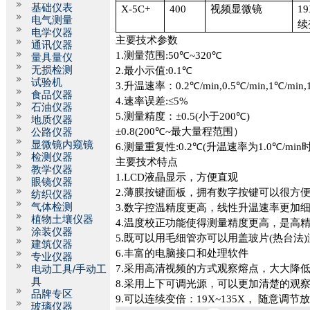
基础仪表
X-5C+
400
视频显微镜
19
电气测量
续
电学仪器
主要技术参数
通讯仪器
1.
测量范围
:50
℃
~320
℃
量具量仪
无损检测
2.
最小示值
:0.1
℃
试验机
3.
升温速率：
0.2
℃
/min,0.5
℃
/min,1
℃
/min,
食品仪器
4.
速率误差
:
≤
5%
石油仪器
5.
测量精度：±
0.5(
小于
200
℃
)
地质仪器
±
0.8(200
℃
~
最大量程范围）
公路仪器
显微镜内窥镜
6.
测量重复性
:0.2
℃
(
升温速率为
1.0
℃
/min
检测仪器
主要技术特点
教学仪器
1.LCD
液晶显示，方便直观
眼镜仪器
2.
薄膜按键面板，拥有数字按键可以很方
纺织仪器
气体检测
3.
数字控温精度更高，线性升温速率更加
植物土壤仪器
4.
温度校正功能使得测量精度更高，是高
涂装仪器
5.
既可以用毛细管亦可以用盖玻片
(
热台法
)
建筑仪器
6.
丰富的电脑接口和处理软件
专业仪器
7.
采用高清视频的方式观察熔点，大大降
电动工具/手动工
具
8.
采用上下可调光源，可以更加清楚的观
品牌专区
9.
可以连续变倍：
19X~135X
， 随意调节
玻璃仪器