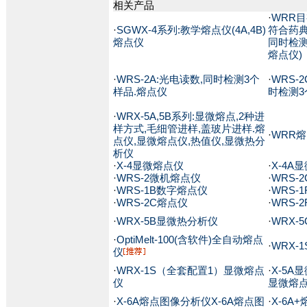
相关产品
·
WRR目
·
SGWX-4系列:教学熔点仪(4A,4B)
符合药典
熔点仪
同时检测
熔点仪)
·
WRS-2A:光电读数,同时检测3个
·
WRS-
样品.熔点仪
时检测3
·
WRX-5A,5B系列:显微熔点,2种进
样方式,毛细管进样,盖玻片进样.熔
·
WRR
点仪,显微熔点仪,热值仪,显微热分
析仪
·
X-4显微熔点仪
·
X-4A
·
WRS-2微机熔点仪
·
WRS-
·
WRS-1B数字熔点仪
·
WRS-
·
WRS-2C熔点仪
·
WRS-
·
WRX-5B显微热分析仪
·
WRX-
·
OptiMelt-100(含软件)全自动熔点
·
WRX-
仪
·
WRX-1S（全套配置1）显微熔点
·
X-5A
仪
显微熔
·
X-6A熔点图像分析仪X-6A熔点图
·
X-6A