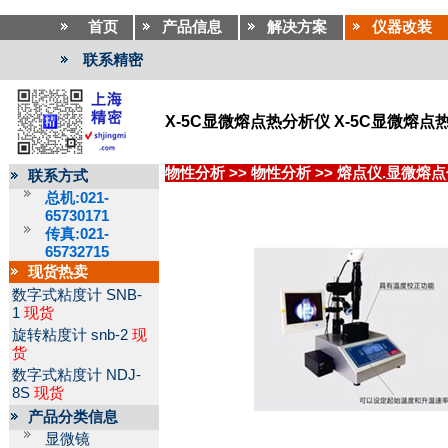
首页
产品信息
解决方案
仪器改装
联系精密
X-5C显微熔点热分析仪 X-5C显微熔点
物性分析
>>
物性分析
>>
熔点仪.显微熔点
联系方式
总机:021-
65730171
传真:021-
65732715
现货热卖
数字式粘度计
SNB-
1
现货
旋转粘度计
snb-2
现
货
数字式粘度计
NDJ-
8S
现货
产品分类信息
显微镜