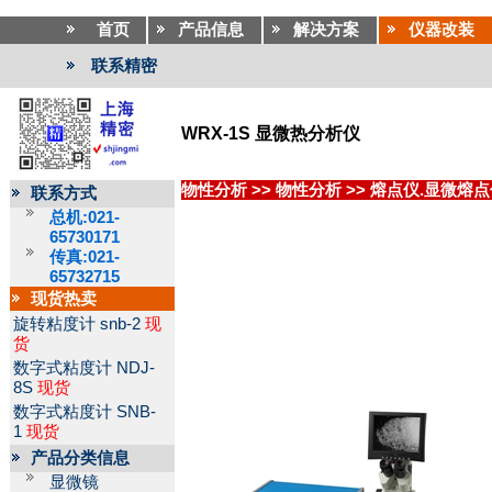
首页
产品信息
解决方案
仪器改装
联系精密
WRX-1S 显微热分析仪
物性分析
>>
物性分析
>>
熔点仪.显微熔点
联系方式
总机:021-
65730171
传真:021-
65732715
现货热卖
旋转粘度计
snb-2
现
货
数字式粘度计
NDJ-
8S
现货
数字式粘度计
SNB-
1
现货
产品分类信息
显微镜