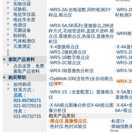
实验仪器
试验机.
·
WRS-2A:光电读数,同时检测3个
·
WRS-
电化学仪器.
样品.熔点仪
时检测3
电化学水质
色谱仪
·
WRX-5A,5B系列:显微熔点,2种进
灭菌设备
样方式,毛细管进样,盖玻片进样.熔
·
WRR
粉碎机
点仪,显微熔点仪,热值仪,显微热分
气体检测仪
析仪
元素测定
·
X-4显微熔点仪
·
X-4A
·
WRS-2微机熔点仪
·
WRS-
·
WRS-1B数字熔点仪
·
WRS-
索取产品资料
·
WRS-2C熔点仪
·
WRS-
点击这里，免费
·
WRX-5B显微热分析仪
·
WRX-
索取产品资料
购买帮助
·
OptiMelt-100(含软件)全自动熔点
·WRX
仪
如何购买
联系方式：
·
WRX-1S（全套配置1）显微熔点
·
X-5A
总机：
仪
显微熔
021-65730171
·
X-6A熔点图像分析仪X-6A熔点图
·
X-6A
021-65729118
像分析仪
6A+熔
传真：
相关产品类别
021-65732715
·
熔点仪.显微熔点仪.
·
粘度计
·
热封仪.热封试验仪
·
熔融指数
定仪