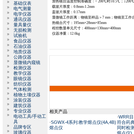
加热镜台温度控制准确度：
<
200
℃
时±
0.5
℃
；≥
200
基础仪表
载玻片厚度：
0.8mm
-1.2mm
电气测量
盖玻片厚度：
0.17mm
电学仪器
显微镜工作距离：物镜至样品＞
7 mm
；物镜至工作
通讯仪器
热镜台尺寸：
195mm
×
28mm
×
85mm
量具量仪
程控数显单元尺寸：
400mm
×
130mm
×
400mm
无损检测
仪器净重：
12.6kg
试验机
食品仪器
石油仪器
地质仪器
公路仪器
显微镜内窥镜
检测仪器
教学仪器
眼镜仪器
纺织仪器
气体检测
植物土壤仪器
涂装仪器
建筑仪器
专业仪器
相关产品
电动工具/手动工
·
WRR目
具
·
SGWX-4系列:教学熔点仪(4A,4B)
符合药典
品牌专区
熔点仪
同时检测
玻璃仪器
熔点仪)