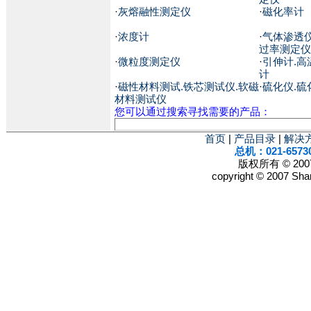
·
灰熔融性测定仪
·
磁化率计
·
浓度计
·
气体渗透仪
过率测定仪
·
微粒度测定仪
·
引伸计.高
计
·
磁性材料测试.铁芯测试仪.软磁
·
硫化仪.硫
材料测试仪
您可以通过搜索寻找需要的产品：
首页
|
产品目录
|
解决
总机：021-6573
版权所有 © 2
copyright © 2007 Shan