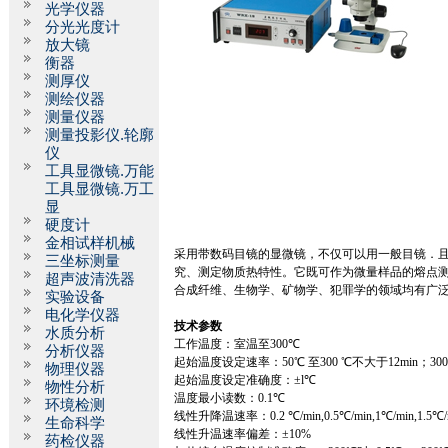
光学仪器
分光光度计
放大镜
衡器
测厚仪
测绘仪器
测量仪器
测量投影仪.轮廓
仪
工具显微镜.万能
工具显微镜.万工
显
硬度计
金相试样机械
采用带数码目镜的显微镜，不仅可以用一般目镜．
三坐标测量
究、测定物质热特性。它既可作为微量样品的熔点
超声波清洗器
合成纤维、生物学、矿物学、犯罪学的领域均有广
实验设备
电化学仪器
技术参数
水质分析
工作温度：室温至
300
℃
分析仪器
起始温度设定速率：
50
℃
至
300
℃
不大于
12min
；
30
物理仪器
起始温度设定准确度：±
l
℃
物性分析
温度最小读数：
0.1
℃
环境检测
线性升降温速率：
0.2
℃
/min,
0.5
℃
/min,
1
℃
/min,
1.5
℃
生命科学
线性升温速率偏差：±
10%
药检仪器