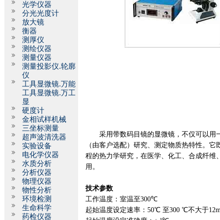
光学仪器
分光光度计
放大镜
衡器
测厚仪
测绘仪器
测量仪器
测量投影仪.轮廓
仪
工具显微镜.万能
工具显微镜.万工
显
硬度计
金相试样机械
三坐标测量
采用带数码目镜的显微镜，不仅可以用
超声波清洗器
（由客户选配）研究、测定物质热特性。它
实验设备
电化学仪器
程的热力学研究，在医学、化工、合成纤维
水质分析
用。
分析仪器
物理仪器
技术参数
物性分析
环境检测
工作温度：室温至
300
℃
生命科学
起始温度设定速率：
50
℃ 至
300
℃不大于
12m
药检仪器