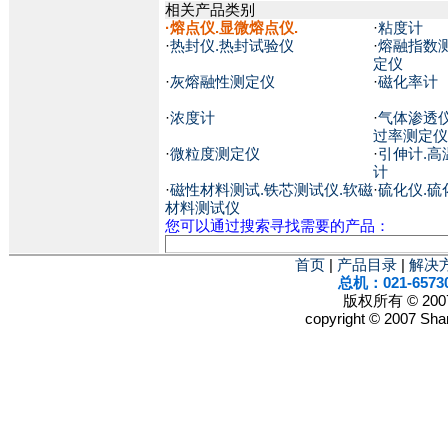
相关产品类别
·
熔点仪.显微熔点仪.
·
粘度计
·
热封仪.热封试验仪
·
熔融指数
定仪
·
灰熔融性测定仪
·
磁化率计
·
浓度计
·
气体渗透仪
过率测定仪
·
微粒度测定仪
·
引伸计.高
计
·
磁性材料测试.铁芯测试仪.软磁
·
硫化仪.硫
材料测试仪
您可以通过搜索寻找需要的产品：
首页
|
产品目录
|
解决
总机：021-6573
版权所有 © 2
copyright © 2007 Shan