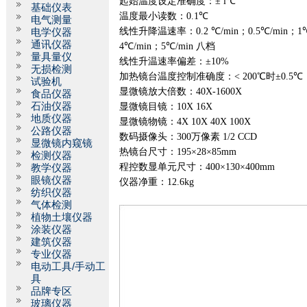
起始温度设定准确度：±
l
℃
基础仪表
温度最小读数：
0.1
℃
电气测量
线性升降温速率：
0.2
℃
/min
；
0.5
℃
/min
；
1
电学仪器
通讯仪器
4
℃
/min
；
5
℃
/min
八档
量具量仪
线性升温速率偏差：±
10%
无损检测
加热镜台温度控制准确度：
< 200
℃时±
0.5
℃
试验机
显微镜放大倍数：
40X-1600X
食品仪器
石油仪器
显微镜目镜：
10X 16X
地质仪器
显微镜物镜：
4X 10X 40X 100X
公路仪器
数码摄像头：
300
万像素
1/2 CCD
显微镜内窥镜
热镜台尺寸：
195
×
28
×
85mm
检测仪器
程控数显单元尺寸：
400
×
130
×
400mm
教学仪器
眼镜仪器
仪器净重：
12.6kg
纺织仪器
气体检测
植物土壤仪器
涂装仪器
建筑仪器
专业仪器
电动工具/手动工
具
品牌专区
玻璃仪器