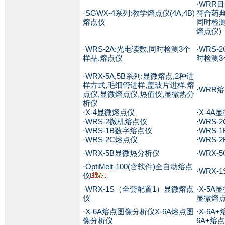
·
WRR目
·
SGWX-4系列:教学熔点仪(4A,4B)
符合药典
熔点仪
同时检测
熔点仪)
·
WRS-2A:光电读数,同时检测3个
·
WRS-
样品.熔点仪
时检测3
·
WRX-5A,5B系列:显微熔点,2种进
样方式,毛细管进样,盖玻片进样.熔
·
WRR
点仪,显微熔点仪,热值仪,显微热分
析仪
·
X-4显微熔点仪
·
X-4A
·
WRS-2微机熔点仪
·
WRS-
·
WRS-1B数字熔点仪
·
WRS-
·
WRS-2C熔点仪
·
WRS-
·
WRX-5B显微热分析仪
·
WRX-
·
OptiMelt-100(含软件)全自动熔点
·
WRX-
仪
·
WRX-1S（全套配置1）显微熔点
·
X-5A
仪
显微熔
·
X-6A熔点图像分析仪X-6A熔点图
·
X-6A
像分析仪
6A+熔