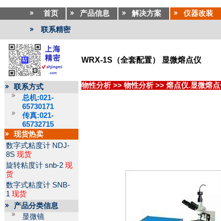
首页
产品信息
解决方案
仪器改装
联系精密
WRX-1S（全套配置） 显微熔点仪
物性分析
>>
物性分析
>>
熔点仪.显微熔点
联系方式
总机:021-
65730171
传真:021-
65732715
现货热卖
数字式粘度计
NDJ-
8S
现货
旋转粘度计
snb-2
现
货
数字式粘度计
SNB-
1
现货
产品分类信息
显微镜