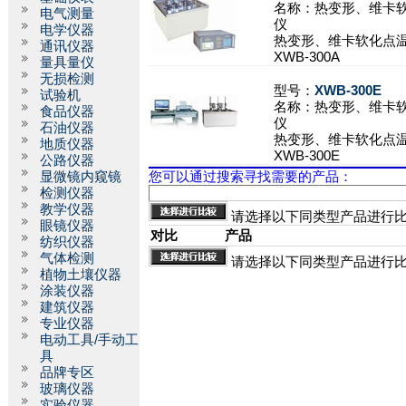
名称：
热变形、维卡
电气测量
仪
电学仪器
热变形、维卡软化点
通讯仪器
XWB-300A
量具量仪
无损检测
型号：
XWB-300E
试验机
名称：
热变形、维卡
食品仪器
仪
石油仪器
热变形、维卡软化点
地质仪器
XWB-300E
公路仪器
显微镜内窥镜
您可以通过搜索寻找需要的产品：
检测仪器
教学仪器
请选择以下同类型产品进行
眼镜仪器
对比
产品
纺织仪器
气体检测
请选择以下同类型产品进行
植物土壤仪器
涂装仪器
建筑仪器
专业仪器
电动工具/手动工
具
品牌专区
玻璃仪器
实验仪器