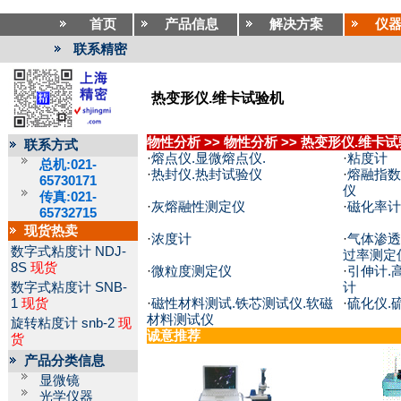
首页
产品信息
解决方案
仪
联系精密
热变形仪.维卡试验机
物性分析
>>
物性分析
>>
热变形仪.维卡试
联系方式
·
熔点仪.显微熔点仪.
·
粘度计
总机:021-
·
热封仪.热封试验仪
·
熔融指数
65730171
仪
传真:021-
·
灰熔融性测定仪
·
磁化率计
65732715
现货热卖
·
浓度计
·
气体渗透
数字式粘度计
NDJ-
过率测定
8S
现货
·
微粒度测定仪
·
引伸计.
数字式粘度计
SNB-
计
1
现货
·
磁性材料测试.铁芯测试仪.软磁
·
硫化仪.
材料测试仪
旋转粘度计
snb-2
现
诚意推荐
货
产品分类信息
显微镜
光学仪器