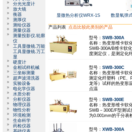
分光光度计
放大镜
衡器
显微热分析仪WRX-1S
数显氧弹式
测厚仪
测绘仪器
产品列表
点击比较此类别的产品
测量仪器
测量投影仪.轮廓
型号：
SWB-300A
仪
名称：
热变形维卡软
工具显微镜.万能
SWB-300A/B维卡
工具显微镜.万工
度测定仪，是测定化
显
硬度计
金相试样机械
型号：
SWB-300C
三坐标测量
名称：
热变形维卡软
超声波清洗器
测定化纤塑料（PE、P
实验设备
龙等）试样的热变形
电化学仪器
点温
水质分析
分析仪器
型号：
SWB-300E
物理仪器
名称：
热变形维卡软
物性分析
SWB－300E/F型测
环境检测
为0.001mm的千分
生命科学
药检仪器
型号：
XWB-300A
基础仪表