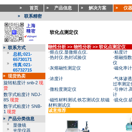
首页
产品信息
解决方案
仪
联系精密
软化点测定仪
物性分析
>>
物性分析
>>
软化点测定仪
联系方式
·
熔点仪.显微熔点仪.
·
粘度计
总机:021-
·
热封仪.热封试验仪
·
熔融指数
65730171
仪
传真:021-
·
灰熔融性测定仪
·
磁化率计
65732715
现货热卖
·
浓度计
·
气体渗透
旋转粘度计
snb-2
现
过率测定
货
·
微粒度测定仪
·
引伸计.
数字式粘度计
NDJ-
计
8S
现货
·
磁性材料测试.铁芯测试仪.软磁
·
硫化仪.
材料测试仪
数字式粘度计
SNB-
诚意推荐
1
现货
产品分类信息
显微镜
光学仪器