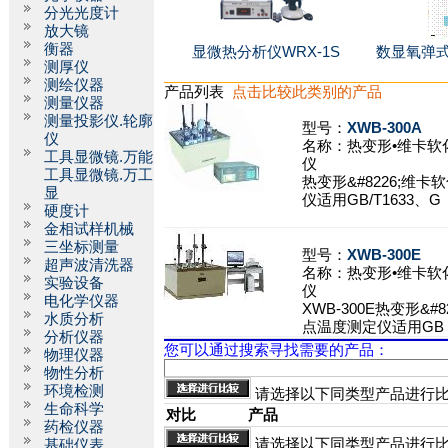
分光光度计
放大镜
衡器
显微热分析仪WRX-1S
数显氧弹式
测厚仪
测绘仪器
产品列表
点击比较此类别的产品
测量仪器
测量投影仪.轮廓
型号：
XWB-300A
仪
名称：
热变形•维卡软
工具显微镜.万能
仪
工具显微镜.万工
热变形&#8226;维
显
仪适用GB/T1633、G
硬度计
金相试样机械
三坐标测量
型号：
XWB-300E
超声波清洗器
名称：
热变形•维卡软
实验设备
仪
电化学仪器
XWB-300E热变形&#
水质分析
点温度测定仪适用GB
分析仪器
您可以通过搜索寻找需要的产品：
物理仪器
物性分析
环境检测
请选择以下同类型产品进行
生命科学
对比
产品
药检仪器
请选择以下同类型产品进行
基础仪表