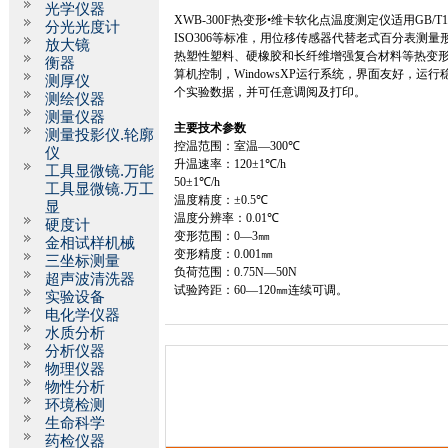
光学仪器
XWB
-300F
热变形•维卡软化点温度测定仪适用
GB/T1
分光光度计
ISO306
等标准，用位移传感器代替老式百分表测量
放大镜
热塑性塑料、硬橡胶和长纤维增强复合材料等热变
衡器
算机控制，
WindowsXP
运行系统，界面友好，运行
测厚仪
个实验数据，并可任意调阅及打印。
测绘仪器
测量仪器
主要技术参数
测量投影仪.轮廓
控温范围：室温—
300
℃
仪
升温速率：
120
±
1
℃
/h
工具显微镜.万能
50
±
1
℃
/h
工具显微镜.万工
温度精度：±
0.5
℃
显
温度分辨率：
0.01
℃
硬度计
变形范围：
0
—
3
㎜
金相试样机械
变形精度：
0.001
㎜
三坐标测量
负荷范围：
0.75N
—
50N
超声波清洗器
试验跨距：
60
—
120
㎜连续可调。
实验设备
电化学仪器
水质分析
分析仪器
物理仪器
物性分析
环境检测
生命科学
药检仪器