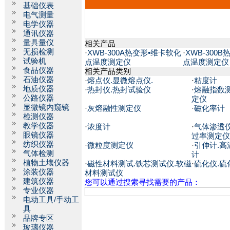
基础仪表
电气测量
电学仪器
通讯仪器
量具量仪
相关产品
无损检测
·
XWB-300A热变形•维卡软化
·
XWB-300
试验机
点温度测定仪
点温度测定仪
食品仪器
相关产品类别
石油仪器
·
熔点仪.显微熔点仪.
·
粘度计
地质仪器
·
热封仪.热封试验仪
·
熔融指数
公路仪器
定仪
显微镜内窥镜
·
灰熔融性测定仪
·
磁化率计
检测仪器
教学仪器
·
浓度计
·
气体渗透仪
眼镜仪器
过率测定仪
纺织仪器
·
微粒度测定仪
·
引伸计.高
气体检测
计
植物土壤仪器
·
磁性材料测试.铁芯测试仪.软磁
·
硫化仪.硫
涂装仪器
材料测试仪
建筑仪器
您可以通过搜索寻找需要的产品：
专业仪器
电动工具/手动工
具
品牌专区
玻璃仪器