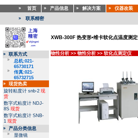
首页
产品信息
解决方案
仪器改装
联系精密
XWB-300F 热变形•维卡软化点温度测
物性分析
>>
物性分析
>>
软化点测定仪
联系方式
总机:021-
65730171
传真:021-
65732715
现货热卖
旋转粘度计
snb-2
现
货
数字式粘度计
NDJ-
8S
现货
数字式粘度计
SNB-
1
现货
产品分类信息
显微镜