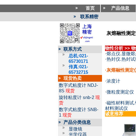
首页
产品信息
联系精密
灰熔融性测定
物性分析
>>
物
联系方式
·
熔点仪.显微熔
总机:021-
·
热封仪.热封试
65730171
传真:021-
·
灰熔融性测定
65732715
现货热卖
·
浓度计
数字式粘度计
NDJ-
8S
现货
·
微粒度测定仪
旋转粘度计
snb-2
现
货
·
磁性材料测试.
材料测试仪
数字式粘度计
SNB-
诚意推荐
1
现货
产品分类信息
显微镜
光学仪器