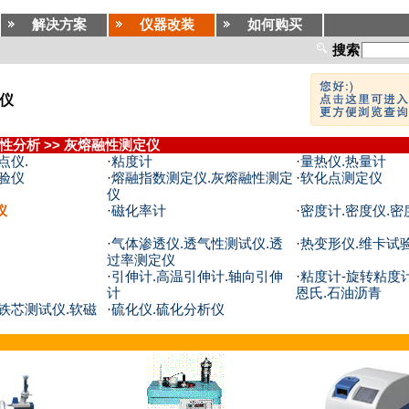
解决方案
仪器改装
如何购买
搜索
仪
性分析
>>
灰熔融性测定仪
点仪.
·
粘度计
·
量热仪.热量计
验仪
·
熔融指数测定仪.灰熔融性测定
·
软化点测定仪
仪
仪
·
磁化率计
·
密度计.密度仪.密
·
气体渗透仪.透气性测试仪.透
·
热变形仪.维卡试
过率测定仪
·
引伸计.高温引伸计.轴向引伸
·
粘度计-旋转粘度计
计
恩氏.石油沥青
铁芯测试仪.软磁
·
硫化仪.硫化分析仪