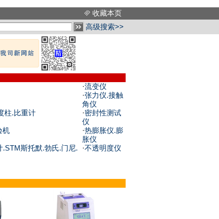
收藏本页
高级搜索>>
·
流变仪
·
张力仪.接触
角仪
度柱.比重计
·
密封性测试
仪
验机
·
热膨胀仪.膨
胀仪
.STM斯托默.勃氏.门尼.
·
不透明度仪