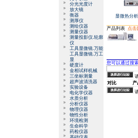
分光光度计
放大镜
衡器
显微热分析仪
测厚仪
测绘仪器
产品列表
点击
测量仪器
测量投影仪.轮廓
仪
工具显微镜.万能
工具显微镜.万工
显
您可以通过搜
硬度计
金相试样机械
三坐标测量
超声波清洗器
对比
产
实验设备
电化学仪器
水质分析
分析仪器
物理仪器
物性分析
环境检测
生命科学
药检仪器
基础仪表