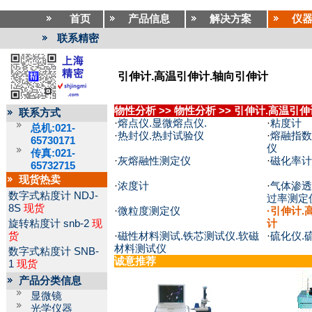
首页
产品信息
解决方案
仪
联系精密
引伸计.高温引伸计.轴向引伸计
物性分析
>>
物性分析
>>
引伸计.高温引伸
联系方式
·
熔点仪.显微熔点仪.
·
粘度计
总机:021-
·
热封仪.热封试验仪
·
熔融指数
65730171
仪
传真:021-
·
灰熔融性测定仪
·
磁化率计
65732715
现货热卖
·
浓度计
·
气体渗透
数字式粘度计
NDJ-
过率测定
8S
现货
·
微粒度测定仪
·
引伸计.
旋转粘度计
snb-2
现
计
货
·
磁性材料测试.铁芯测试仪.软磁
·
硫化仪.
材料测试仪
数字式粘度计
SNB-
诚意推荐
1
现货
产品分类信息
显微镜
光学仪器