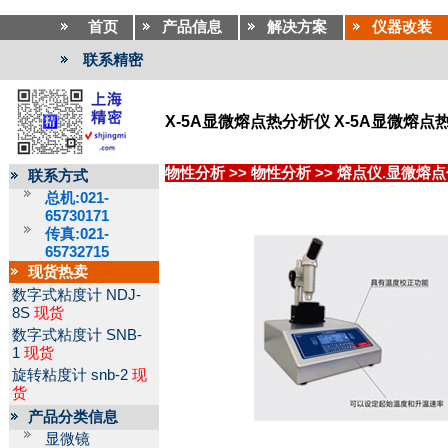
首页
产品信息
解决方案
仪器改装
联系精密
X-5A显微熔点热分析仪 X-5A显微熔点
物性分析
>>
物性分析
>>
熔点仪.显微熔点
联系方式
总机:021-
65730171
传真:021-
65732715
现货热卖
数字式粘度计
NDJ-
8S
现货
数字式粘度计
SNB-
1
现货
旋转粘度计
snb-2
现
货
产品分类信息
显微镜