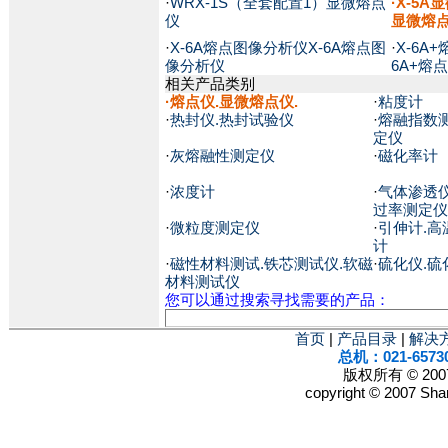
·
WRX-1S（全套配置1）显微熔点
·X-5A
仪
显微熔
·
X-6A熔点图像分析仪X-6A熔点图
·
X-6A
像分析仪
6A+熔
相关产品类别
·
熔点仪.显微熔点仪.
·
粘度计
·
热封仪.热封试验仪
·
熔融指数
定仪
·
灰熔融性测定仪
·
磁化率计
·
浓度计
·
气体渗透仪
过率测定仪
·
微粒度测定仪
·
引伸计.高
计
·
磁性材料测试.铁芯测试仪.软磁
·
硫化仪.硫
材料测试仪
您可以通过搜索寻找需要的产品：
首页
|
产品目录
|
解决
总机：021-6573
版权所有 © 2
copyright © 2007 Shan