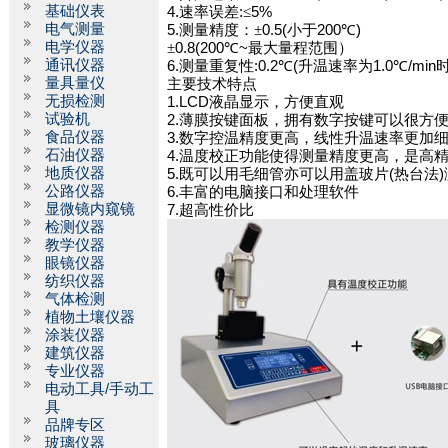
基础仪表
4.
速率误差
:
≤
5%
电气测量
5.
测量精度：±
0.5(
小于
200
℃
)
电学仪器
±
0.8(200
℃
~
最大量程范围）
通讯仪器
6.
测量重复性
:0.2
℃
(
升温速率为
1.0
℃
/min
量具量仪
主要技术特点
无损检测
1.LCD
液晶显示，方便直观
试验机
2.
薄膜按键面板，拥有数字按键可以很方
食品仪器
3.
数字控温精度更高，线性升温速率更加
石油仪器
4.
温度校正功能使得测量精度更高，是高
地质仪器
5.
既可以用毛细管亦可以用盖玻片
(
热台法
)
公路仪器
6.
丰富的电脑接口和处理软件
显微镜内窥镜
7.
超高性价比
检测仪器
教学仪器
眼镜仪器
纺织仪器
气体检测
植物土壤仪器
涂装仪器
建筑仪器
专业仪器
电动工具/手动工
具
品牌专区
玻璃仪器