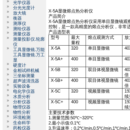
光学仪器
分光光度计
X-5A
显微熔点热分析仪
放大镜
产品简介
衡器
X-5A
显微熔点热分析仪采用单目显微镜观
测厚仪
控制，是一款高精度的熔点分析仪，非常
测绘仪器
产品选型表
测量仪器
型号
最大
熔点观测方式
放
测量投影仪.轮廓
量程
仪
X-5A
320
单目显微镜
40
工具显微镜.万能
工具显微镜.万工
X-5A+
400
单目显微镜
40
显
硬度计
X-5B
320
双目体视显微镜
40
金相试样机械
倍
三坐标测量
X-5B+
400
双目体视显微镜
40
超声波清洗器
倍
实验设备
X-5C
320
视频显微镜
19
电化学仪器
续
水质分析
分析仪器
X-5C+
400
视频显微镜
19
物理仪器
续
物性分析
主要技术参数
环境检测
1.
测量范围
:50
℃
~320
℃
生命科学
2.
最小示值
:0.1
℃
药检仪器
3.
升温速率：
0.2
℃
/min,0.5
℃
/min,1
℃
/min,