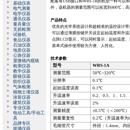
配备有
USB
接口和
WRS-1R
的机型一样可以
基础仪表
外，该机器的测量范围可以拓宽到
400
℃，高
电气测量
电学仪器
通讯仪器
产品特点
量具量仪
·
优良的光学系统设计和超精准的温控设计带
无损检测
·
可以通过薄膜按键开关设定起始温度和升温
试验机
·
点阵
LCD
显示，可以同时显示：起始温度、
食品仪器
石油仪器
·
菜单式操作使用较为方便、人性化。
地质仪器
公路仪器
技术参数
显微镜内窥镜
型号
WRS-1A
检测仪器
教学仪器
测量范围
50
℃
~320
℃
眼镜仪器
分辨率
0.1
℃
纺织仪器
气体检测
起始温度误差
0.1
℃
植物土壤仪器
升温速率
0.2
、
0.5
、
1
、
1.5
、
涂装仪器
建筑仪器
升温速率误差
2%
专业仪器
测量精度
±
0.5
℃（＜
200
℃）
电动工具/手动工
具
测量重复性
0.2
℃（升温速率为
品牌专区
毛细管尺寸
外径：
1.4mm
、内
玻璃仪器