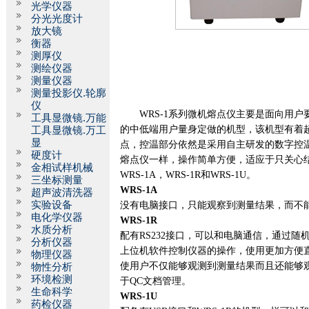
光学仪器
分光光度计
放大镜
衡器
测厚仪
测绘仪器
测量仪器
测量投影仪.轮廓
仪
WRS-1
系列微机熔点仪主要是面向用户
工具显微镜.万能
的中低端用户量身定做的机型，该机型有着
工具显微镜.万工
显
点，控温部分依然是采用自主研发的数字控
硬度计
熔点仪一样，操作简单方便，适应于只关心
金相试样机械
WRS-1A
，
WRS-1R
和
WRS-1U
。
三坐标测量
WRS-1A
超声波清洗器
实验设备
没有电脑接口，只能观察到测量结果，而不
电化学仪器
WRS-1R
水质分析
配有
RS232
接口，可以和电脑通信，通过随
分析仪器
上位机软件控制仪器的操作，使用更加方便
物理仪器
使用户不仅能够观测到测量结果而且还能够
物性分析
环境检测
于
QC
文档管理。
生命科学
WRS-1U
药检仪器