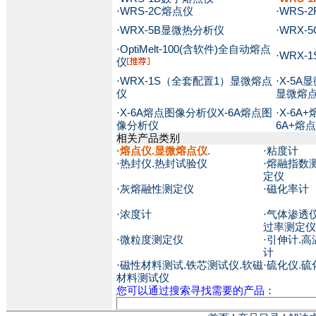
·
WRS-2C熔点仪
·
WRS-
·
WRX-5B显微热分析仪
·
WRX-
·
OptiMelt-100(含软件)全自动熔点
·
WRX-
仪
·
WRX-1S（全套配置1）显微熔点
·
X-5A
仪
显微熔
·
X-6A熔点图像分析仪X-6A熔点图
·
X-6A
像分析仪
6A+熔
相关产品类别
·
熔点仪.显微熔点仪.
·
粘度计
·
热封仪.热封试验仪
·
熔融指数
定仪
·
灰熔融性测定仪
·
磁化率计
·
浓度计
·
气体渗透仪
过率测定仪
·
微粒度测定仪
·
引伸计.高
计
·
磁性材料测试.铁芯测试仪.软磁
·
硫化仪.硫
材料测试仪
您可以通过搜索寻找需要的产品：