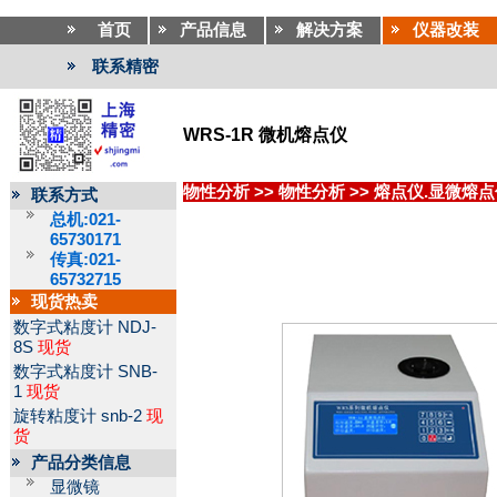
首页
产品信息
解决方案
仪器改装
联系精密
WRS-1R 微机熔点仪
物性分析
>>
物性分析
>>
熔点仪.显微熔点
联系方式
总机:021-
65730171
传真:021-
65732715
现货热卖
数字式粘度计
NDJ-
8S
现货
数字式粘度计
SNB-
1
现货
旋转粘度计
snb-2
现
货
产品分类信息
显微镜