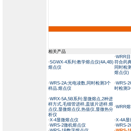
相关产品
·
WRR目
·
SGWX-4系列:教学熔点仪(4A,4B)
符合药典
熔点仪
同时检测
熔点仪)
·
WRS-2A:光电读数,同时检测3个
·
WRS-
样品.熔点仪
时检测3
·
WRX-5A,5B系列:显微熔点,2种进
样方式,毛细管进样,盖玻片进样.熔
·
WRR
点仪,显微熔点仪,热值仪,显微热分
析仪
·
X-4显微熔点仪
·
X-4A
·
WRS-2微机熔点仪
·
WRS-
·
WRS-1B数字熔点仪
·WRS-