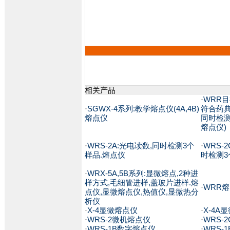
相关产品
·
WRR目
·
SGWX-4系列:教学熔点仪(4A,4B)
符合药典
熔点仪
同时检测
熔点仪)
·
WRS-2A:光电读数,同时检测3个
·
WRS-
样品.熔点仪
时检测3
·
WRX-5A,5B系列:显微熔点,2种进
样方式,毛细管进样,盖玻片进样.熔
·
WRR
点仪,显微熔点仪,热值仪,显微热分
析仪
·
X-4显微熔点仪
·
X-4A
·
WRS-2微机熔点仪
·
WRS-
·
WRS-1B数字熔点仪
·
WRS-