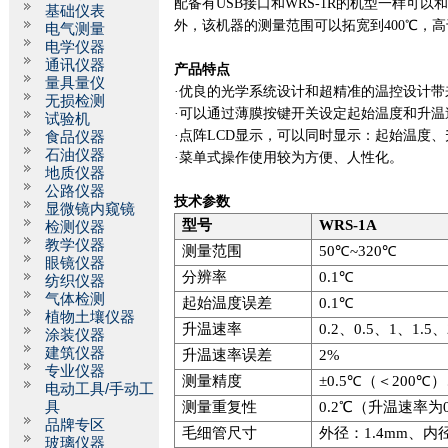
配备有
USB
接口和
WRS-1R
的机型一样可以
基础仪表
外，该机器的测量范围可以拓宽到
400
℃，高
电气测量
电学仪器
通讯仪器
产品特点
量具量仪
·
优良的光学系统设计和超精准的温控设计带
无损检测
·
可以通过薄膜按键开关设定起始温度和升温
试验机
·
点阵
LCD
显示，可以同时显示：起始温度、
食品仪器
石油仪器
·
菜单式操作使用较为方便、人性化。
地质仪器
公路仪器
技术参数
显微镜内窥镜
型号
WRS-1A
检测仪器
教学仪器
测量范围
50
℃
~320
℃
眼镜仪器
分辨率
0.1
℃
纺织仪器
气体检测
起始温度误差
0.1
℃
植物土壤仪器
升温速率
0.2
、
0.5
、
1
、
1.5
、
涂装仪器
建筑仪器
升温速率误差
2%
专业仪器
测量精度
±
0.5
℃（＜
200
℃）
电动工具/手动工
具
测量重复性
0.2
℃（升温速率为
品牌专区
毛细管尺寸
外径：
1.4mm
、内
玻璃仪器