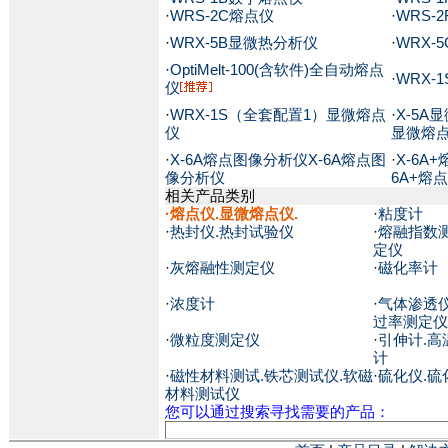
·
WRS-2C熔点仪
·
WRS-
·
WRX-5B显微热分析仪
·
WRX-
·
OptiMelt-100(含软件)全自动熔点
·
WRX-
仪
·
WRX-1S（全套配置1）显微熔点
·
X-5A
仪
显微熔
·
X-6A熔点图像分析仪X-6A熔点图
·
X-6A
像分析仪
6A+熔
相关产品类别
·
熔点仪.显微熔点仪.
·
粘度计
·
热封仪.热封试验仪
·
熔融指数
定仪
·
灰熔融性测定仪
·
磁化率计
·
浓度计
·
气体渗透仪
过率测定仪
·
微粒度测定仪
·
引伸计.高
计
·
磁性材料测试.铁芯测试仪.软磁
·
硫化仪.硫
材料测试仪
您可以通过搜索寻找需要的产品：