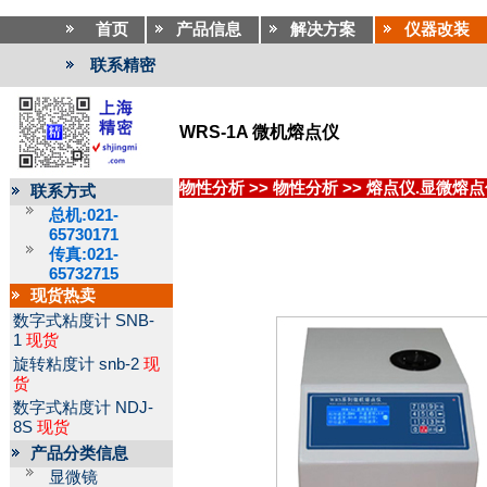
首页
产品信息
解决方案
仪器改装
联系精密
WRS-1A 微机熔点仪
物性分析
>>
物性分析
>>
熔点仪.显微熔点
联系方式
总机:021-
65730171
传真:021-
65732715
现货热卖
数字式粘度计
SNB-
1
现货
旋转粘度计
snb-2
现
货
数字式粘度计
NDJ-
8S
现货
产品分类信息
显微镜