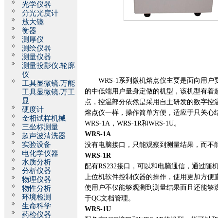
光学仪器
分光光度计
放大镜
衡器
测厚仪
测绘仪器
测量仪器
测量投影仪.轮廓
仪
WRS-1
系列微机熔点仪主要是面向用户
工具显微镜.万能
的中低端用户量身定做的机型，该机型有着
工具显微镜.万工
显
点，控温部分依然是采用自主研发的数字控
硬度计
熔点仪一样，操作简单方便，适应于只关心
金相试样机械
WRS-1A
，
WRS-1R
和
WRS-1U
。
三坐标测量
WRS-1A
超声波清洗器
实验设备
没有电脑接口，只能观察到测量结果，而不
电化学仪器
WRS-1R
水质分析
配有
RS232
接口，可以和电脑通信，通过随
分析仪器
上位机软件控制仪器的操作，使用更加方便
物理仪器
使用户不仅能够观测到测量结果而且还能够
物性分析
环境检测
于
QC
文档管理。
生命科学
WRS-1U
药检仪器