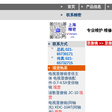
首页
产品信息
联系精密
专业维护 维
显微镜
>>
显微
联系方式
总机:021-
65730171
传真:021-
65732715
现货热卖
电视显微镜变倍主
体
电视显微镜配
件-0.7-4.5X变倍物
镜
现货
读数显微镜
JC-10
现
货
电视显微镜(同轴
光)
XDC-10AT(同轴
光)
现货