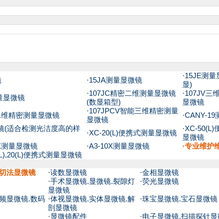
·
15JE测
镜
·
15JA测量显微镜
显)
·
107JC精密二维测量显微镜
·
107JV
测量显微镜
(数显箱型)
显微镜
·
107JPCV智能三维精密测量
能二维精密测量显微镜
·
CANY-1
显微镜
微镜(适合检测光洁度高的样
·
XC-50(
·
XC-20(L)便携式测量显微镜
显微镜
10X测量显微镜
·
A3-10X测量显微镜
·专业维护
50(L),20(L)便携式测量显微镜
光切法显微镜
·
读数显微镜
·
金相显微镜
·
手术显微镜.显微镜.裂隙灯
·
荧光显微镜
显微镜
频显微镜.数码
·
体视显微镜.实体显微镜.解
·
珠宝显微镜.宝石显微镜
剖显微镜
·
显微镜配件
·
电子显微镜.扫描探针显