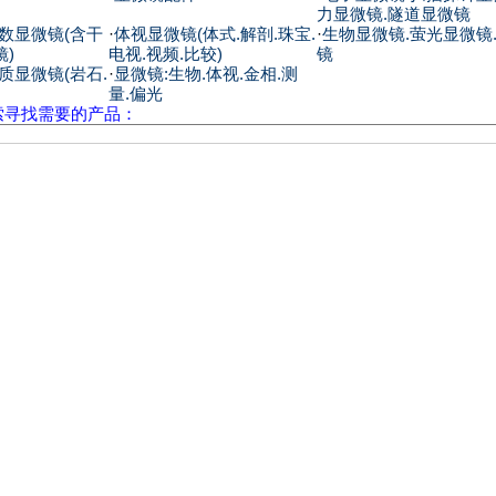
力显微镜.隧道显微镜
数显微镜(含干
·
体视显微镜(体式.解剖.珠宝.
·
生物显微镜.萤光显微镜
镜)
电视.视频.比较)
镜
质显微镜(岩石.
·
显微镜:生物.体视.金相.测
量.偏光
索寻找需要的产品：