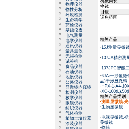
机械筒长
物理仪器
物镜
物性分析
目镜
环境检测
调焦范围
生命科学
药检仪器
基础仪表
电气测量
相关产品
电学仪器
通讯仪器
·
15J测量显微
量具量仪
无损检测
·
107JA精密
试验机
食品仪器
·
107JPC智
石油仪器
·
6JA:干涉显
地质仪器
品)干涉显微镜
公路仪器
·
HPX-1-A4-
显微镜内窥镜
·
XC-100(L),
检测仪器
相关产品类别
教学仪器
·
测量显微镜.
眼镜仪器
·
生物显微镜
纺织仪器
气体检测
·
电视显微镜.视
植物土壤仪器
显微镜
涂装仪器
·
物镜
建筑仪器