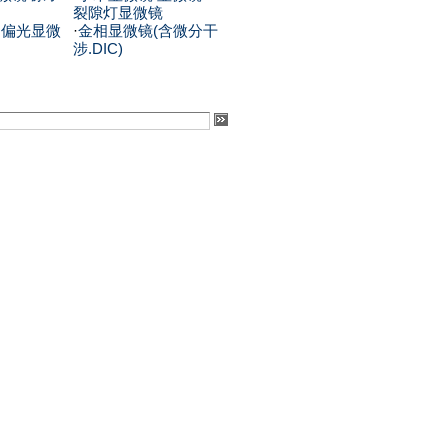
裂隙灯显微镜
.偏光显微
·
金相显微镜(含微分干
涉.DIC)