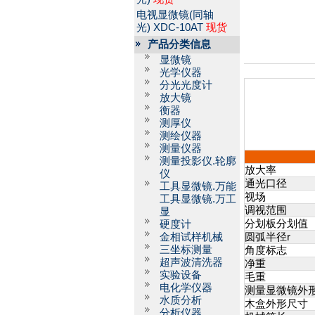
电视显微镜(同轴
光)
XDC-10AT
现货
产品分类信息
显微镜
光学仪器
分光光度计
放大镜
衡器
测厚仪
测绘仪器
测量仪器
测量投影仪.轮廓
放大率
仪
通光口径
工具显微镜.万能
视场
工具显微镜.万工
调视范围
显
分划板分划值
硬度计
金相试样机械
圆弧半径r
三坐标测量
角度标志
超声波清洗器
净重
实验设备
毛重
电化学仪器
测量显微镜外
水质分析
木盒外形尺寸
分析仪器