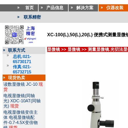
首页
产品信息
解决方案
仪器改装
联系精密
XC-100(L),50(L),20(L) 便携式测量显微
显微镜
>>
显微镜
>>
测量显微镜.光切法显
联系方式
总机:021-
65730171
传真:021-
65732715
现货热卖
读数显微镜
JC-10
现
货
电视显微镜(同轴
光)
XDC-10AT(同轴
光)
现货
电视显微镜变倍主
体
电视显微镜配
件-0.7-4.5X变倍物
镜
现货