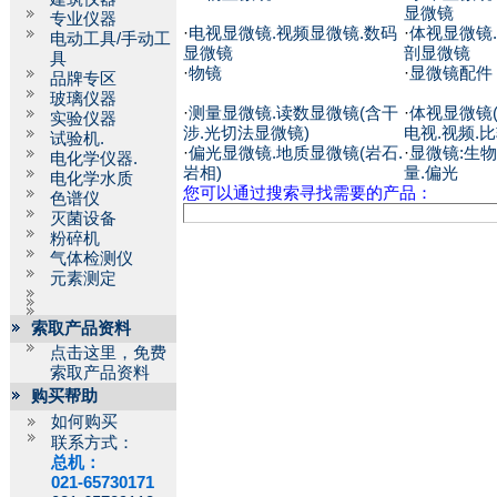
显微镜
专业仪器
·
电视显微镜.视频显微镜.数码
·
体视显微镜
电动工具/手动工
显微镜
剖显微镜
具
·
物镜
·
显微镜配件
品牌专区
玻璃仪器
·
测量显微镜.读数显微镜(含干
·
体视显微镜(
实验仪器
涉.光切法显微镜)
电视.视频.比
试验机.
·
偏光显微镜.地质显微镜(岩石.
·
显微镜:生物
电化学仪器.
岩相)
量.偏光
电化学水质
您可以通过搜索寻找需要的产品：
色谱仪
灭菌设备
粉碎机
气体检测仪
元素测定
索取产品资料
点击这里，免费
索取产品资料
购买帮助
如何购买
联系方式：
总机：
021-65730171