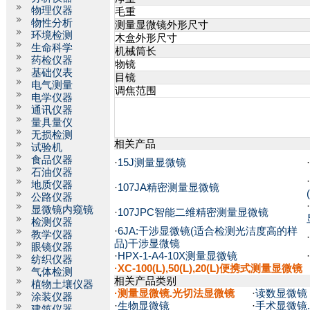
物理仪器
毛重
物性分析
测量显微镜外形尺寸
环境检测
木盒外形尺寸
生命科学
机械筒长
药检仪器
物镜
基础仪表
目镜
电气测量
调焦范围
电学仪器
通讯仪器
量具量仪
无损检测
相关产品
试验机
食品仪器
·
15J测量显微镜
·
石油仪器
·
地质仪器
·
107JA精密测量显微镜
公路仪器
·
显微镜内窥镜
·
107JPC智能二维精密测量显微镜
检测仪器
·
6JA:干涉显微镜(适合检测光洁度高的样
教学仪器
·
品)干涉显微镜
眼镜仪器
·
HPX-1-A4-10X测量显微镜
·
纺织仪器
·XC-100(L),50(L),20(L)便携式测量显微镜
气体检测
相关产品类别
植物土壤仪器
·
测量显微镜.光切法显微镜
·
读数显微镜
涂装仪器
·
生物显微镜
·
手术显微镜
建筑仪器