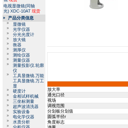
电视显微镜(同轴
光)
XDC-10AT
现货
产品分类信息
显微镜
光学仪器
分光光度计
放大镜
衡器
测厚仪
测绘仪器
测量仪器
测量投影仪.轮廓
仪
工具显微镜.万能
工具显微镜.万工
显
放大率
硬度计
通光口径
金相试样机械
视场
三坐标测量
调视范围
超声波清洗器
分划板分划值
实验设备
圆弧半径r
电化学仪器
水质分析
角度标志
分析仪器
净重