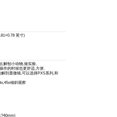
.81×0.78 英寸)
,解刨小动物,做实验.
操作的时候也更舒适,方便.
解剖显微镜,可以选择PXS系列,和
o,45o倾斜观察
40mm)