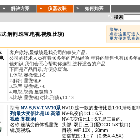
解决方案
仪器改装
如何购买
搜索
式.解剖.珠宝.电视.视频.比较)
体
客户你好,显微镜是我公司的拳头产品,
电
公司的技术人员有着40多年的产品经验.年轻的销售也有10多年
镜知识,我们会悉心帮助你选型,选择适合的产品.
下面是产品目录,方便你查询.
1.体视 显微镜,1-5
2.解剖 显微镜,6
3.珠宝 显微镜,7-8
4.电视,视频 显微镜,9
5.比较 显微镜(对比,刑侦),10-13
型号:
NV-B,NV-T,NV10系
NV10,这一款的变倍比是1:10,清晰度
列(最大变倍比是10,高清
NV-B,变倍比1：6.7.
视效,宽视场)
NV-T,变倍比1：6.7.是三目的.
名称:连续变倍体视显微
头部: 双目,三目(配CCD 1/3″接口)
镜,宽视场.
目镜: WF 10X，20mm
变倍范围: 1：7 （0.65X-4.5X）