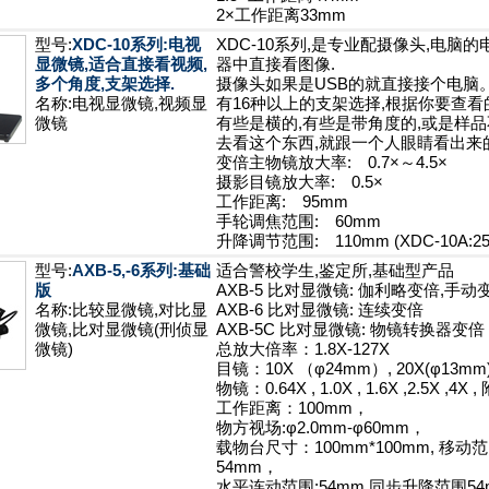
2×工作距离33mm
型号:
XDC-10系列:电视
XDC-10系列,是专业配摄像头,电脑
显微镜,适合直接看视频,
器中直接看图像.
多个角度,支架选择.
摄像头如果是USB的就直接接个电脑
名称:电视显微镜,视频显
有16种以上的支架选择,根据你要查看
微镜
有些是横的,有些是带角度的,或是样品
去看这个东西,就跟一个人眼睛看出来
变倍主物镜放大率: 0.7×～4.5×
摄影目镜放大率: 0.5×
工作距离: 95mm
手轮调焦范围: 60mm
升降调节范围: 110mm (XDC-10A:25
型号:
AXB-5,-6系列:基础
适合警校学生,鉴定所,基础型产品
版
AXB-5 比对显微镜: 伽利略变倍,手动
名称:比较显微镜,对比显
AXB-6 比对显微镜: 连续变倍
微镜,比对显微镜(刑侦显
AXB-5C 比对显微镜: 物镜转换器变倍
微镜)
总放大倍率：1.8X-127X
目镜：10X （φ24mm）, 20X(φ13mm
物镜：0.64X , 1.0X , 1.6X ,2.5X ,
工作距离：100mm，
物方视场:φ2.0mm-φ60mm，
载物台尺寸：100mm*100mm, 移动
54mm，
水平连动范围:54mm,同步升降范围54