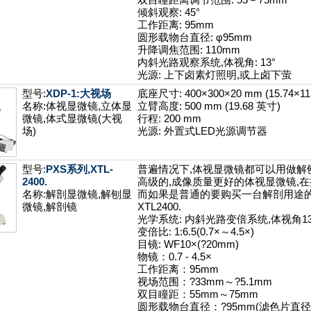
双目瞳距离调节范围: 55－75mm
倾斜观察: 45°
工作距离: 95mm
圆形载物台直径: φ95mm
升降调焦范围: 110mm
内斜光路观察系统,体视角: 13°
光源: 上下卤素灯照明,或上卤下萤
型号:
XDP-1:大视场
底座尺寸: 400×300×20 mm (15.74×11
名称:体视显微镜,立体显
立臂高度: 500 mm (19.68 英寸)
微镜,体式显微镜(大视
行程: 200 mm
场)
光源: 外置式LED光源调节器
型号:
PXS系列,XTL-
普遍情况下,体视显微镜都可以用做解刨
2400.
高级的,成像质量更好的体视显微镜,在
名称:解剖显微镜,解刨显
而如果是普通的要购买一台解剖用途的
微镜,解剖镜
XTL2400.
光学系统: 内斜光路变倍系统,体视角13
变倍比: 1:6.5(0.7×～4.5×)
目镜: WF10×(?20mm)
物镜：0.7 - 4.5×
工作距离：95mm
视场范围：?33mm～?5.1mm
双目瞳距：55mm～75mm
圆形载物台直径：?95mm(滤色片直径:?