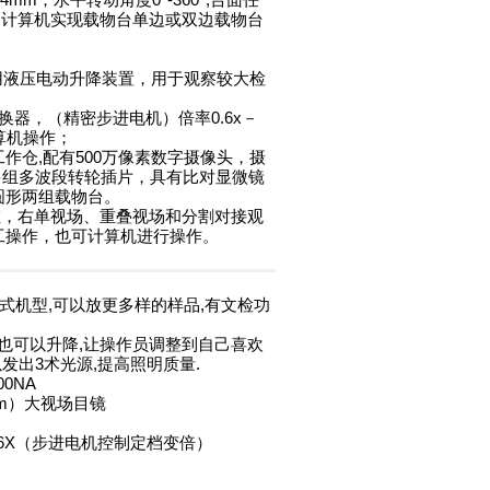
4mm，水平转动角度0°-360°,台面任
通过计算机实现载物台单边或双边载物台
采用液压电动升降装置，用于观察较大检
器，（精密步进电机）倍率0.6x－
算机操作；
作仓,配有500万像素数字摄像头，摄
nm多组多波段转轮插片，具有比对显微镜
圆形两组载物台。
行左，右单视场、重叠视场和分割对接观
工操作，也可计算机进行操作。
台立式机型,可以放更多样的样品,有文检功
工作台也可以升降,让操作员调整到自己喜欢
发出3术光源,提高照明质量.
0NA
5mm）大视场目镜
、4X、6X（步进电机控制定档变倍）