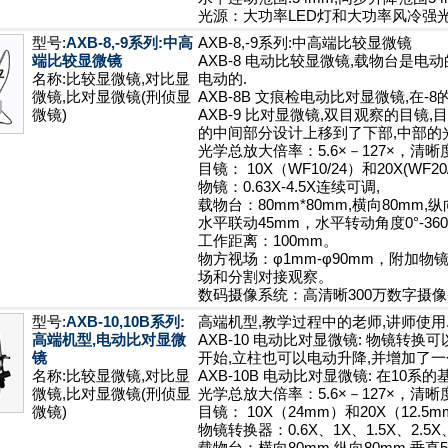
光源：大功率LED灯和大功率风冷强
型号:
AXB-8,-9系列:中高
AXB-8,-9系列:中高端比较显微镜
端比较显微镜
AXB-8 电动比较显微镜,载物台是电
名称:比较显微镜,对比显
电动的.
微镜,比对显微镜(刑侦显
AXB-8B 文痕检电动比对显微镜,在-
微镜)
AXB-9 比对显微镜,双目观察的目镜,
的中间部分设计上移到了下部,中部的
光学总放大倍率：5.6×－127×，清晰度
目镜： 10X（WF10/24）和20X(WF2
物镜：0.63X-4.5X连续可调,
载物台：80mm*80mm,横向80mm,纵
水平联动45mm，水平转动角度0°-360
工作距离：100mm。
物方视场：φ1mm-φ90mm，附加物
场和分割对接观察。
数码摄像系统：高清晰300万数字摄
型号:
AXB-10,10B系列:
高端机型,教学过程中的老师,讲师使用
高端机型,电动比对显微
AXB-10 电动比对显微镜: 物镜转换
镜
开始,立柱也可以电动升降,并增加了一
名称:比较显微镜,对比显
AXB-10B 电动比对显微镜: 在10系
微镜,比对显微镜(刑侦显
光学总放大倍率：5.6×－127×，清晰度
微镜)
目镜： 10X（24mm）和20X（12.
物镜转换器：0.6X、1X、1.5X、2.5X