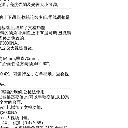
光源，亮度强弱及光斑大小可调。
动的上下调节,物镜连续变倍,零线调整是
8的基础上,增加了文检功能.
目镜的倾角可调整,上下30度可调.显微镜
光路是倒置的.
3000NA。
0/12.5)大视场目镜。
向54mm,垂直70mm，
°,台面任意方向倾角0°-60°。
镜0.4X。可进行左，右单视场、重叠视
像头。
.高端的刑侦,公检法使用.
可以转换器变倍,也可以手动变倍,从10系
个大的台面.
的基础上,增加了文检功能.
3000NA。
5mm）大视场目镜。
、4X。附加（0.4x/φ58）