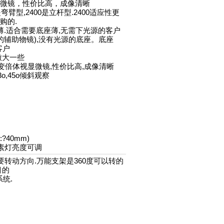
视显微镜，性价比高，成像清晰
是弯臂型,2400是立杆型.2400适应性更
购的.
底座薄.适合需要底座薄,无需下光源的客户
和2X的辅助物镜),没有光源的底座。底座
客户
稍微大一些
连续变倍体视显微镜,性价比高,成像清晰
o,45o倾斜观察
40mm)
W卤素灯亮度可调
需要转动方向.万能支架是360度可以转的
目的
系统.