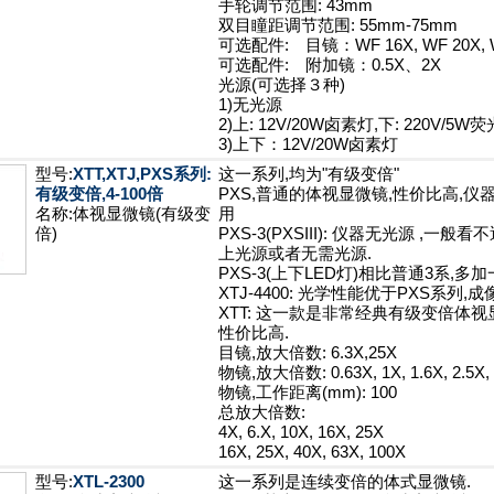
手轮调节范围: 43mm
双目瞳距调节范围: 55mm-75mm
可选配件: 目镜：WF 16X, WF 20X, 
可选配件: 附加镜：0.5X、2X
光源(可选择３种)
1)无光源
2)上: 12V/20W卤素灯,下: 220V/5W
3)上下：12V/20W卤素灯
型号:
XTT,XTJ,PXS系列:
这一系列,均为"有级变倍"
有级变倍,4-100倍
PXS,普通的体视显微镜,性价比高,
名称:体视显微镜(有级变
用
倍)
PXS-3(PXSIII): 仪器无光源 ,
上光源或者无需光源.
PXS-3(上下LED灯)相比普通3系,多加
XTJ-4400: 光学性能优于PXS系列,
XTT: 这一款是非常经典有级变倍体视显
性价比高.
目镜,放大倍数: 6.3X,25X
物镜,放大倍数: 0.63X, 1X, 1.6X, 2.5X,
物镜,工作距离(mm): 100
总放大倍数:
4X, 6.X, 10X, 16X, 25X
16X, 25X, 40X, 63X, 100X
型号:
XTL-2300
这一系列是连续变倍的体式显微镜.