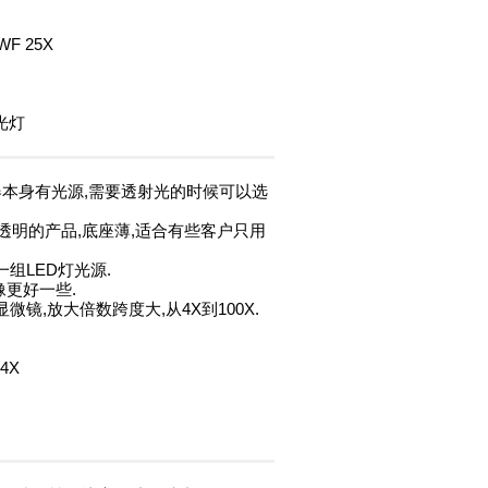
WF 25X
荧光灯
仪器本身有光源,需要透射光的时候可以选
一般看不透明的产品,底座薄,适合有些客户只用
一组LED灯光源.
成像更好一些.
微镜,放大倍数跨度大,从4X到100X.
 4X