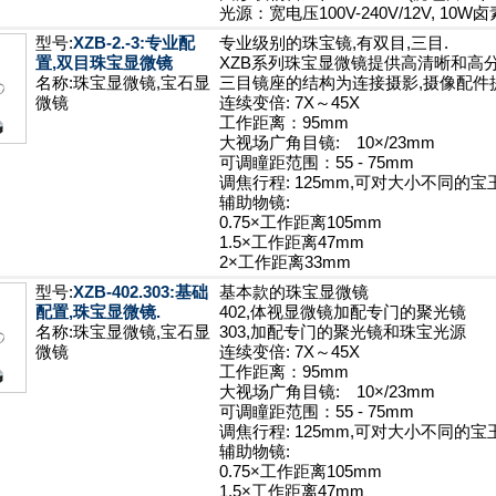
光源：宽电压100V-240V/12V, 10
型号:
XZB-2.-3:专业配
专业级别的珠宝镜,有双目,三目.
置,双目珠宝显微镜
XZB系列珠宝显微镜提供高清晰和高
名称:珠宝显微镜,宝石显
三目镜座的结构为连接摄影,摄像配件
微镜
连续变倍: 7X～45X
工作距离：95mm
大视场广角目镜: 10×/23mm
可调瞳距范围：55 - 75mm
调焦行程: 125mm,可对大小不同的
辅助物镜:
0.75×工作距离105mm
1.5×工作距离47mm
2×工作距离33mm
型号:
XZB-402.303:基础
基本款的珠宝显微镜
配置,珠宝显微镜.
402,体视显微镜加配专门的聚光镜
名称:珠宝显微镜,宝石显
303,加配专门的聚光镜和珠宝光源
微镜
连续变倍: 7X～45X
工作距离：95mm
大视场广角目镜: 10×/23mm
可调瞳距范围：55 - 75mm
调焦行程: 125mm,可对大小不同的
辅助物镜:
0.75×工作距离105mm
1.5×工作距离47mm