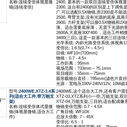
名称:连续变倍体视显微
2400, 基本的一款双目连续变倍体
镜(连续变倍)
2300, 这台和2400的区别是上下调焦
广,可以选配0.5X物镜,而2300是不能选
2500, 弯臂支架,没有光源的底座,
2600, 力杆支架(可以接0.5X物镜
薄。适合需要底座薄，无需下光源的
2600A,大底座300*400 ，适合工件
3400(三目), 这是一款基本的三目
光学系统: 内斜光路变倍系统,体视角13
变倍比: 1:6.5(0.7×～4.5×)
目镜: WF10×(?20mm)
物镜：0.7 - 4.5×
工作距离：95mm
视场范围：?33mm～?5.1mm
双目瞳距：55mm～75mm
圆形载物台直径：?95mm(滤色片直径:?
光源：宽电压100V-240V/12V, 10
型号:
2400WE,XTZ-3,4系
2400WE,这个适合大工件,还有客户
列(适合大工件,带万能支
XTZ-03,XTZ系列小一些,万能支架,双
架)
XTZ-04,万能支架,三目的,适合配成像
名称:连续变倍体式显微
物镜变倍范围: 0.7－4.5X
镜(体视显微镜,适合大工
广角目镜: WF10X
件)
总放大倍数: 7－45X
变倍比: 6.5：1