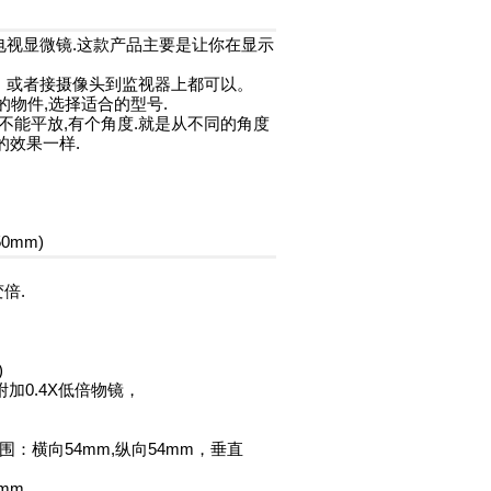
的电视显微镜.这款产品主要是让你在显示
。或者接摄像头到监视器上都可以。
的物件,选择适合的型号.
不能平放,有个角度.就是从不同的角度
的效果一样.
0mm)
变倍.
)
4X , 附加0.4X低倍物镜，
范围：横向54mm,纵向54mm，垂直
mm，