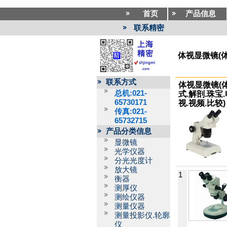
首页
产品信息
联系精密
体视显微镜(体
联系方式
体视显微镜(
总机:021-
式.解剖.珠宝.
65730171
视.视频.比较)
传真:021-
65732715
产品分类信息
显微镜
光学仪器
分光光度计
放大镜
1
衡器
测厚仪
测绘仪器
测量仪器
测量投影仪.轮廓
仪