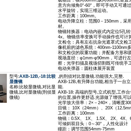
载物台：横向80mm,纵向80mm,垂直5
意方向倾角0°-60°，即可手动又可
水平旋转，实现三维运动。
工作距离：100mm。
电动升降立柱：范围0－150mm，
材。
物镜转换器：电动内嵌式内定位5孔转换
4x。物镜倍率变换可手动操作也可计
文检仓：具有左右抗杂光遮罩式文检工
像机前的滤色系统：400nm-1100
和文检仪的双重功能；并配备方形和
视场直径：φ1mm-φ90mm，可进
察；光学扫描及视场切割既可传统手
电动夹弹器：圆柱体展开装置
型号:
AXB-12B,-18:比较
,的刑侦对比显微镜.功能强大,完整.
显微镜
AXB-12B,有升降台功能,相当于一
名称:比较显微镜,对比显
能.
微镜,比对显微镜(刑侦显
AXB-18: 高端的型号,立式机型,
微镜)
的位置,操作更舒适.光源做了增强,可以
光学放大倍率：2×－240×，清晰度300
目镜： 10X（24mm）、20X（12.
工作距离：100mm
物镜：0.5X、 1X、 1.5X、 2X
可倾斜双目头：0～30°，人性化设计
瞳距：调节范围54mm-75mm