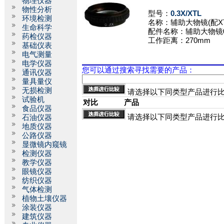
物理仪器
物性分析
型号：
0.3X/XTL
环境检测
名称：
辅助大物镜(配XT
生命科学
配件名称：辅助大物镜0
药检仪器
工作距离：270mm
基础仪表
电气测量
电学仪器
您可以通过搜索寻找需要的产品：
通讯仪器
量具量仪
无损检测
请选择以下同类型产品进行
试验机
对比
产品
食品仪器
请选择以下同类型产品进行
石油仪器
地质仪器
公路仪器
显微镜内窥镜
检测仪器
教学仪器
眼镜仪器
纺织仪器
气体检测
植物土壤仪器
涂装仪器
建筑仪器