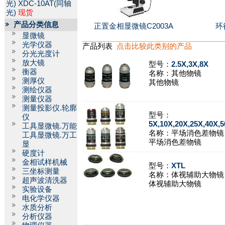
光)
XDC-10AT(同轴
光)
现货
产品分类信息
正置金相显微镜C2003A
环
显微镜
光学仪器
产品列表
点击比较此类别的产品
分光光度计
放大镜
型号：
2.5X,3X,8X
衡器
名称：
其他物镜
测厚仪
其他物镜
测绘仪器
测量仪器
测量投影仪.轮廓
型号：
仪
5X,10X,20X,25X,40X,5
工具显微镜.万能
名称：
平场消色差物镜
工具显微镜.万工
平场消色差物镜
显
硬度计
金相试样机械
型号：
XTL
三坐标测量
名称：
体视辅助大物镜
超声波清洗器
体视辅助大物镜
实验设备
电化学仪器
水质分析
分析仪器