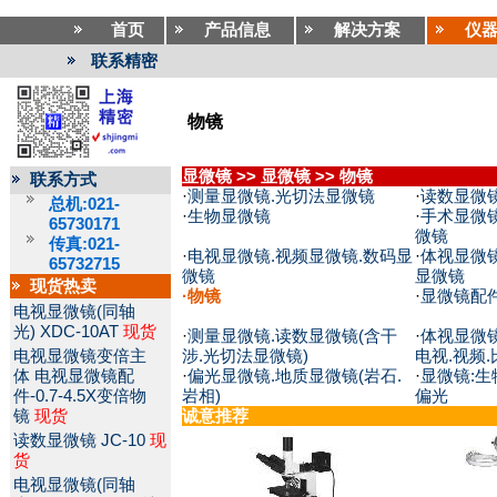
首页
产品信息
解决方案
仪
联系精密
物镜
显微镜
>>
显微镜
>>
物镜
联系方式
·
测量显微镜.光切法显微镜
·
读数显微
总机:021-
·
生物显微镜
·
手术显微镜
65730171
微镜
传真:021-
·
电视显微镜.视频显微镜.数码显
·
体视显微镜
65732715
微镜
显微镜
现货热卖
·
物镜
·
显微镜配
电视显微镜(同轴
光)
XDC-10AT
现货
·
测量显微镜.读数显微镜(含干
·
体视显微镜
电视显微镜变倍主
涉.光切法显微镜)
电视.视频.
体
电视显微镜配
·
偏光显微镜.地质显微镜(岩石.
·
显微镜:生
件-0.7-4.5X变倍物
岩相)
偏光
镜
现货
诚意推荐
读数显微镜
JC-10
现
货
电视显微镜(同轴