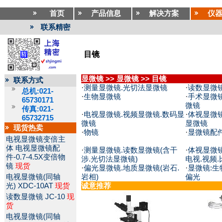
首页
产品信息
解决方案
仪
联系精密
目镜
显微镜
>>
显微镜
>>
目镜
联系方式
·
测量显微镜.光切法显微镜
·
读数显微
总机:021-
·
生物显微镜
·
手术显微镜
65730171
微镜
传真:021-
·
电视显微镜.视频显微镜.数码显
·
体视显微镜
65732715
微镜
显微镜
现货热卖
·
物镜
·
显微镜配
电视显微镜变倍主
体
电视显微镜配
·
测量显微镜.读数显微镜(含干
·
体视显微镜
件-0.7-4.5X变倍物
涉.光切法显微镜)
电视.视频.
镜
现货
·
偏光显微镜.地质显微镜(岩石.
·
显微镜:生
电视显微镜(同轴
岩相)
偏光
光)
XDC-10AT
现货
诚意推荐
读数显微镜
JC-10
现
货
电视显微镜(同轴