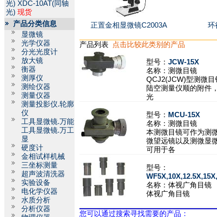
光)
XDC-10AT(同轴
光)
现货
产品分类信息
正置金相显微镜C2003A
环
显微镜
光学仪器
产品列表
点击比较此类别的产品
分光光度计
放大镜
型号：
JCW-15X
衡器
名称：
测微目镜
测厚仪
QCJ2(JCW)型测
测绘仪器
陆空测量仪顺的附件
测量仪器
光
测量投影仪.轮廓
仪
型号：
MCU-15X
工具显微镜.万能
名称：
测微目镜
工具显微镜.万工
本测微目镜可作为测
显
微望远镜以及测微显
硬度计
可用于各
金相试样机械
三坐标测量
型号：
超声波清洗器
WF5X,10X,12.5X,15X
实验设备
名称：
体视广角目镜
电化学仪器
体视广角目镜
水质分析
分析仪器
您可以通过搜索寻找需要的产品：