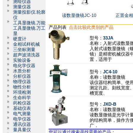
测绘仪器
测量仪器
测量投影仪.轮廓
读数显微镜JC-10
正置金相
仪
工具显微镜.万能
产品列表
点击比较此类别的产品
工具显微镜.万工
显
型号：
33JA
硬度计
名称：
入射式读数显
金相试样机械
入射式读数显微镜（
三坐标测量
镜）是精密机械仪器
超声波清洗器
置，适用于
实验设备
电化学仪器
水质分析
型号：
JC4-10
分析仪器
名称：
读数显微镜
物理仪器
该仪器结构简单、使
物性分析
测定孔距、刻线宽度
环境检测
槽宽度、
生命科学
药检仪器
型号：
JXD-B
基础仪表
名称：
读数显微镜
电气测量
读数显微镜是光学计
电学仪器
的结构简单，操作方
通讯仪器
广．
量具量仪
您可以通过搜索寻找需要的产品：