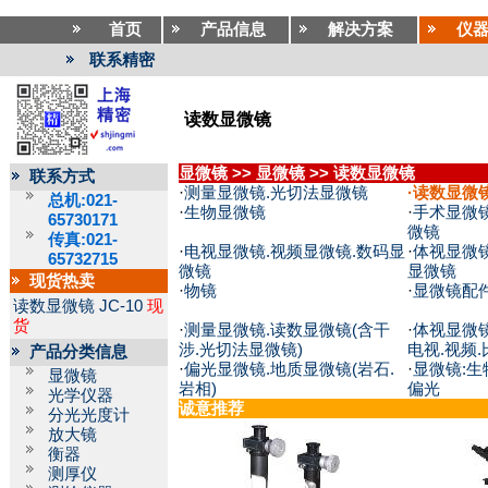
首页
产品信息
解决方案
仪
联系精密
读数显微镜
显微镜
>>
显微镜
>>
读数显微镜
联系方式
·
测量显微镜.光切法显微镜
·
读数显微
总机:021-
·
生物显微镜
·
手术显微镜
65730171
微镜
传真:021-
·
电视显微镜.视频显微镜.数码显
·
体视显微镜
65732715
微镜
显微镜
现货热卖
·
物镜
·
显微镜配
读数显微镜
JC-10
现
货
·
测量显微镜.读数显微镜(含干
·
体视显微镜
涉.光切法显微镜)
电视.视频.
产品分类信息
·
偏光显微镜.地质显微镜(岩石.
·
显微镜:生
显微镜
岩相)
偏光
光学仪器
诚意推荐
分光光度计
放大镜
衡器
测厚仪