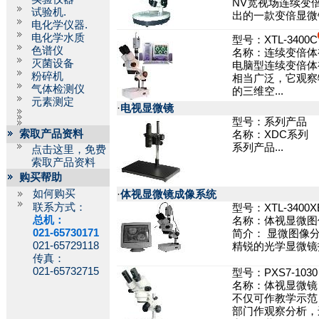
NV宽视场连续变
试验机.
出的一款变倍显微镜
电化学仪器.
电化学水质
型号：XTL-3400C
色谱仪
名称：连续变倍体
灭菌设备
电脑型连续变倍体
粉碎机
相当广泛，它观察
气体检测仪
的三维空...
元素测定
·
电视显微镜
型号：系列产品
索取产品资料
名称：XDC系列
系列产品...
点击这里，免费
索取产品资料
购买帮助
如何购买
·
体视显微镜成像系统
联系方式：
型号：XTL-3400X
总机：
名称：体视显微图
021-65730171
简介： 显微图像
021-65729118
精锐的光学显微镜
传真：
021-65732715
型号：PXS7-1030
名称：体视显微镜
不仅可作教学示范
部门作观察分析，