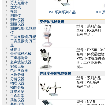
分光光度计
放大镜
衡器
WE系列系列产品
XTL
测厚仪
测绘仪器
·
变倍体视显微镜
测量仪器
型号：系列产品
测量投影仪.轮廓
名称：PXS系列
仪
系列产品...
工具显微镜.万能
工具显微镜.万工
显
硬度计
型号：PXSIII-104
金相试样机械
名称：体视显微镜
三坐标测量
PXSIII-体视显
超声波清洗器
泛，工作距离长、
实验设备
视...
电化学仪器
·
连续变倍体视显微镜
水质分析
型号：系列产品
分析仪器
名称：WE系列
物理仪器
系列产品...
物性分析
环境检测
生命科学
药检仪器
型号：NV-B
基础仪表