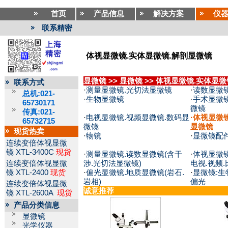
首页
产品信息
解决方案
仪
联系精密
体视显微镜.实体显微镜.解剖显微镜
显微镜
>>
显微镜
>>
体视显微镜.实体显微
联系方式
·
测量显微镜.光切法显微镜
·
读数显微
总机:021-
·
生物显微镜
·
手术显微镜
65730171
微镜
传真:021-
·
电视显微镜.视频显微镜.数码显
·
体视显微镜
65732715
微镜
显微镜
现货热卖
·
物镜
·
显微镜配
连续变倍体视显微
镜
XTL-3400C
现货
·
测量显微镜.读数显微镜(含干
·
体视显微镜
连续变倍体视显微
涉.光切法显微镜)
电视.视频.
镜
XTL-2400
现货
·
偏光显微镜.地质显微镜(岩石.
·
显微镜:生
岩相)
偏光
连续变倍体视显微
诚意推荐
镜
XTL-2600A
现货
产品分类信息
显微镜
光学仪器