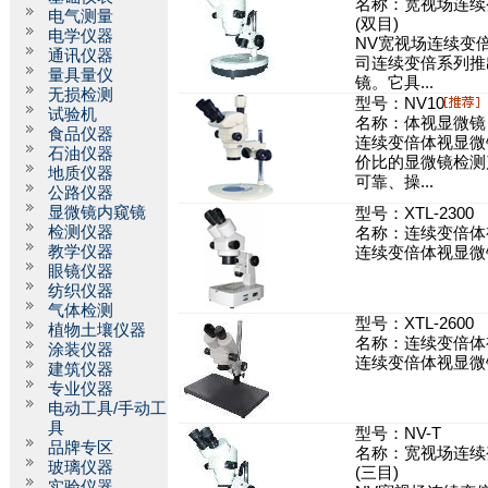
名称：宽视场连续
电气测量
(双目)
电学仪器
NV宽视场连续变
通讯仪器
司连续变倍系列推
量具量仪
镜。它具...
无损检测
型号：NV10
试验机
名称：体视显微镜
食品仪器
连续变倍体视显微
石油仪器
价比的显微镜检测
地质仪器
可靠、操...
公路仪器
显微镜内窥镜
型号：XTL-2300
检测仪器
名称：连续变倍体
教学仪器
连续变倍体视显微镜
眼镜仪器
纺织仪器
气体检测
型号：XTL-2600
植物土壤仪器
名称：连续变倍体
涂装仪器
连续变倍体视显微镜
建筑仪器
专业仪器
电动工具/手动工
具
型号：NV-T
品牌专区
名称：宽视场连续
玻璃仪器
(三目)
实验仪器