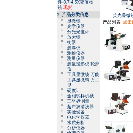
件-0.7-4.5X变倍物
镜
现货
产品分类信息
荧光显微镜X
显微镜
产品列表
点击
光学仪器
分光光度计
放大镜
衡器
测厚仪
测绘仪器
测量仪器
测量投影仪.轮廓
仪
工具显微镜.万能
工具显微镜.万工
显
硬度计
金相试样机械
三坐标测量
超声波清洗器
实验设备
电化学仪器
水质分析
分析仪器