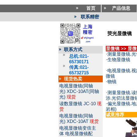
首页
产品信息
联系精密
荧光显微镜
显微镜
>>
显微
联系方式
·
测量显微镜.
总机:021-
·
生物显微镜
65730171
传真:021-
·
电视显微镜.视
65732715
微镜
现货热卖
·
物镜
电视显微镜(同轴
光)
XDC-10AT(同轴
·
测量显微镜.读
光)
现货
涉.光切法显微镜
读数显微镜
JC-10
现
·
偏光显微镜.地
货
岩相)
诚意推荐
电视显微镜(同轴
光)
XDC-10AT
现货
电视显微镜变倍主
体
电视显微镜配