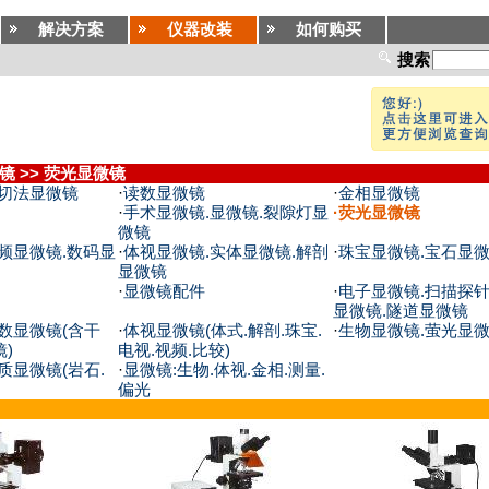
解决方案
仪器改装
如何购买
搜索
镜
>>
荧光显微镜
光切法显微镜
·
读数显微镜
·
金相显微镜
·
手术显微镜.显微镜.裂隙灯显
·
荧光显微镜
微镜
频显微镜.数码显
·
体视显微镜.实体显微镜.解剖
·
珠宝显微镜.宝石显
显微镜
·
显微镜配件
·
电子显微镜.扫描探针
显微镜.隧道显微镜
数显微镜(含干
·
体视显微镜(体式.解剖.珠宝.
·
生物显微镜.萤光显微
)
电视.视频.比较)
质显微镜(岩石.
·
显微镜:生物.体视.金相.测量.
偏光