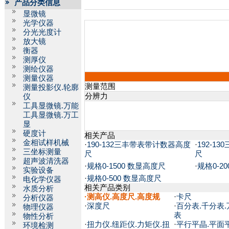
产品分类信息
显微镜
光学仪器
分光光度计
放大镜
衡器
测厚仪
测绘仪器
测量仪器
测量范围
测量投影仪.轮廓
分辨力
仪
工具显微镜.万能
工具显微镜.万工
显
硬度计
相关产品
金相试样机械
·
190-132三丰带表带计数器高度
·
192-1
三坐标测量
尺
尺
超声波清洗器
·
规格0-1500 数显高度尺
·
规格0-2
实验设备
·
规格0-500 数显高度尺
电化学仪器
相关产品类别
水质分析
·
测高仪.高度尺.高度规
·
卡尺
分析仪器
·
深度尺
·
百分表.千分表.
物理仪器
表
物性分析
·
扭力仪.纽距仪.力矩仪.扭
·
平行平晶.平面
环境检测