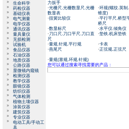
力扳手
生命科学
·
光栅尺.光栅数显尺.光栅
·
环规(螺纹.英制.
药检仪器
数显表
锥度)
基础仪表
·
扭簧比较仪
·
平行平尺.桥型平
电气测量
桥尺
电学仪器
·
数显标尺
·
水平仪.倾角仪
通讯仪器
·
刀口尺.刀口平尺.刀口直
·
垫铁.机床垫铁
量具量仪
尺
无损检测
·
量规.针规.平行规
·
卡表
试验机
·
燕尾尺
·
正弦规.正弦尺
食品仪器
石油仪器
·
量规(塞规.环规.针规)
地质仪器
您可以通过搜索寻找需要的产品：
公路仪器
显微镜内窥镜
检测仪器
教学仪器
眼镜仪器
纺织仪器
气体检测
植物土壤仪器
涂装仪器
建筑仪器
专业仪器
电动工具/手动工
具