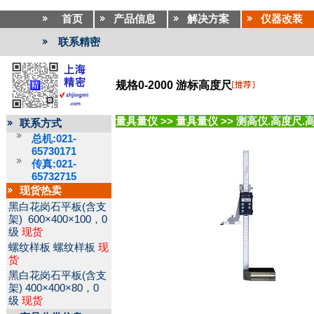
首页
产品信息
解决方案
仪器改装
联系精密
规格0-2000 游标高度尺
量具量仪
>>
量具量仪
>>
测高仪.高度尺.
联系方式
总机:021-
65730171
传真:021-
65732715
现货热卖
黑白花岗石平板(含支
架)
600×400×100，0
级
现货
螺纹样板
螺纹样板
现
货
黑白花岗石平板(含支
架)
400×400×80，0
级
现货