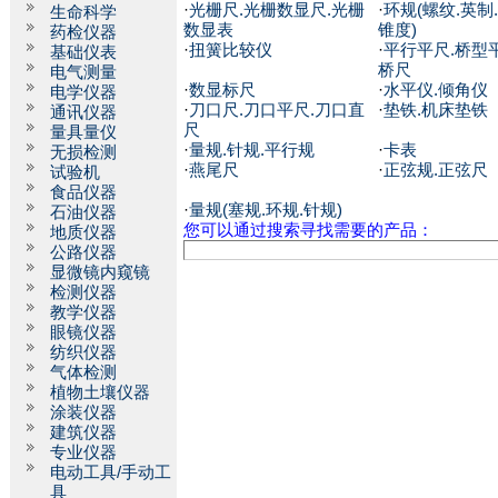
·
光栅尺.光栅数显尺.光栅
·
环规(螺纹.英制.
生命科学
数显表
锥度)
药检仪器
·
扭簧比较仪
·
平行平尺.桥型平
基础仪表
桥尺
电气测量
·
数显标尺
·
水平仪.倾角仪
电学仪器
·
刀口尺.刀口平尺.刀口直
·
垫铁.机床垫铁
通讯仪器
尺
量具量仪
·
量规.针规.平行规
·
卡表
无损检测
·
燕尾尺
·
正弦规.正弦尺
试验机
食品仪器
·
量规(塞规.环规.针规)
石油仪器
您可以通过搜索寻找需要的产品：
地质仪器
公路仪器
显微镜内窥镜
检测仪器
教学仪器
眼镜仪器
纺织仪器
气体检测
植物土壤仪器
涂装仪器
建筑仪器
专业仪器
电动工具/手动工
具