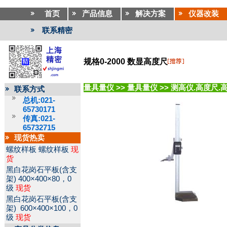
首页
产品信息
解决方案
仪器改装
联系精密
规格0-2000 数显高度尺
量具量仪
>>
量具量仪
>>
测高仪.高度尺.
联系方式
总机:021-
65730171
传真:021-
65732715
现货热卖
螺纹样板
螺纹样板
现
货
黑白花岗石平板(含支
架)
400×400×80，0
级
现货
黑白花岗石平板(含支
架)
600×400×100，0
级
现货