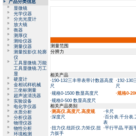
产品分类信息
显微镜
光学仪器
分光光度计
放大镜
衡器
测厚仪
测绘仪器
测量范围
测量仪器
分辨力
测量投影仪.轮廓
仪
工具显微镜.万能
工具显微镜.万工
显
相关产品
硬度计
·
190-132三丰带表带计数器高度
·
192-1
金相试样机械
尺
尺
三坐标测量
·
规格0-1500 数显高度尺
·规格0-2
超声波清洗器
·
规格0-500 数显高度尺
实验设备
相关产品类别
电化学仪器
·
测高仪.高度尺.高度规
·
卡尺
水质分析
·
深度尺
·
百分表.千分表.
分析仪器
表
物理仪器
·
扭力仪.纽距仪.力矩仪.扭
·
平行平晶.平面
物性分析
力扳手
环境检测