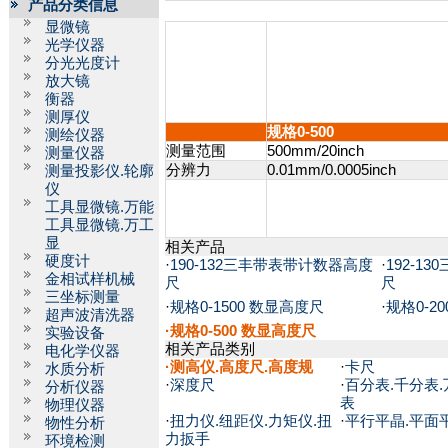
产品分类信息
显微镜
光学仪器
分光光度计
放大镜
衡器
测厚仪
规格0-500
测绘仪器
测量范围
500mm/20inch
测量仪器
分辨力
0.01mm/0.0005inch
测量投影仪.轮廓
仪
工具显微镜.万能
工具显微镜.万工
显
相关产品
硬度计
·
190-132三丰带表带计数器高度
·
192-1
金相试样机械
尺
尺
三坐标测量
·
规格0-1500 数显高度尺
·
规格0-2
超声波清洗器
·规格0-500 数显高度尺
实验设备
相关产品类别
电化学仪器
·
测高仪.高度尺.高度规
·
卡尺
水质分析
·
深度尺
·
百分表.千分表.
分析仪器
表
物理仪器
·
扭力仪.纽距仪.力矩仪.扭
·
平行平晶.平面
物性分析
力扳手
环境检测