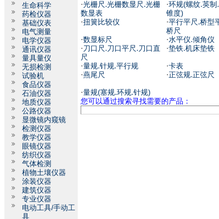
·
光栅尺.光栅数显尺.光栅
·
环规(螺纹.英制.
生命科学
数显表
锥度)
药检仪器
·
扭簧比较仪
·
平行平尺.桥型平
基础仪表
桥尺
电气测量
·
数显标尺
·
水平仪.倾角仪
电学仪器
·
刀口尺.刀口平尺.刀口直
·
垫铁.机床垫铁
通讯仪器
尺
量具量仪
·
量规.针规.平行规
·
卡表
无损检测
·
燕尾尺
·
正弦规.正弦尺
试验机
食品仪器
·
量规(塞规.环规.针规)
石油仪器
您可以通过搜索寻找需要的产品：
地质仪器
公路仪器
显微镜内窥镜
检测仪器
教学仪器
眼镜仪器
纺织仪器
气体检测
植物土壤仪器
涂装仪器
建筑仪器
专业仪器
电动工具/手动工
具