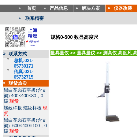
首页
产品信息
解决方案
仪器改装
联系精密
规格0-500 数显高度尺
量具量仪
>>
量具量仪
>>
测高仪.高度尺.
联系方式
总机:021-
65730171
传真:021-
65732715
现货热卖
黑白花岗石平板(含支
架)
400×400×80，0
级
现货
螺纹样板
螺纹样板
现
货
黑白花岗石平板(含支
架)
600×400×100，0
级
现货