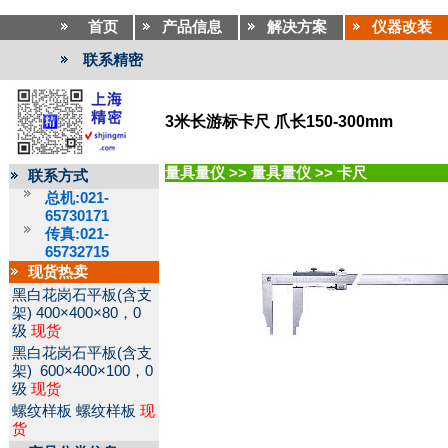
首页
产品信息
解决方案
仪器改装
联系精密
3米长游标卡尺 爪长150-300mm
量具量仪
>>
量具量仪
>>
卡尺
联系方式
总机:021-
65730171
传真:021-
65732715
现货热卖
黑白花岗石平板(含支
架)
400×400×80，0
级
现货
黑白花岗石平板(含支
架)
600×400×100，0
级
现货
螺纹样板
螺纹样板
现
货