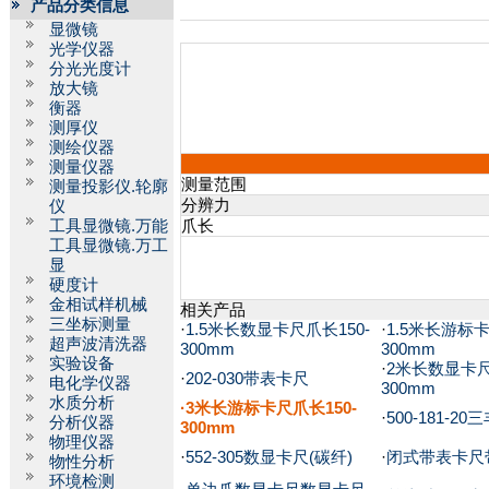
产品分类信息
显微镜
光学仪器
分光光度计
放大镜
衡器
测厚仪
测绘仪器
测量仪器
测量范围
测量投影仪.轮廓
分辨力
仪
工具显微镜.万能
爪长
工具显微镜.万工
显
硬度计
金相试样机械
相关产品
三坐标测量
·
1.5米长数显卡尺爪长150-
·
1.5米长游标卡
超声波清洗器
300mm
300mm
实验设备
·
2米长数显卡尺
·
202-030带表卡尺
电化学仪器
300mm
水质分析
·3米长游标卡尺爪长150-
·
500-181-2
分析仪器
300mm
物理仪器
·
552-305数显卡尺(碳纤)
·
闭式带表卡尺
物性分析
环境检测