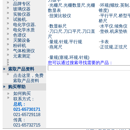
力扳手
品牌专区
·
光栅尺.光栅数显尺.光栅
·
环规(螺纹.英制.
玻璃仪器
数显表
锥度)
实验仪器
·
扭簧比较仪
·
平行平尺.桥型平
试验机.
桥尺
电化学仪器.
·
数显标尺
·
水平仪.倾角仪
电化学水质
·
刀口尺.刀口平尺.刀口直
·
垫铁.机床垫铁
色谱仪
尺
灭菌设备
·
量规.针规.平行规
·
卡表
粉碎机
·
燕尾尺
·
正弦规.正弦尺
气体检测仪
元素测定
·
量规(塞规.环规.针规)
您可以通过搜索寻找需要的产品：
索取产品资料
点击这里，免费
索取产品资料
购买帮助
如何购买
联系方式：
总机：
021-65730171
021-65729118
传真：
021-65732715