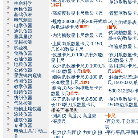
·
单边爪数显卡尺数显卡尺
·
单边爪数显卡
生命科学
药检仪器
·
高精度数显卡尺数显卡尺
·
管壁厚数显卡
基础仪表
电气测量
·
规格0-3000,爪长300开式单
·
合金闭式带表
电学仪器
向爪游标卡尺
通讯仪器
·
内沟槽数显卡
·
内沟槽数显卡尺数显卡尺
量具量仪
圆柱头)数显卡
无损检测
·
上同向爪数显卡尺,0-150,
·
伸缩爪数显卡
试验机
爪长40数显卡尺
食品仪器
·
数显卡尺,0-100,爪长30数
·
双刀爪数显卡尺,
石油仪器
显卡尺
150数显卡尺
地质仪器
·
双外爪数显卡尺,0-1000,爪
·
四用游标卡尺,1
公路仪器
长150数显卡尺
尺
显微镜内窥镜
·
细尖爪数显卡尺,0-100,爪
·
斜面无视差游
检测仪器
长30数显卡尺
尺,150×0.0
教学仪器
·
组合式内外沟槽数显卡尺
·
530-312游标
眼镜仪器
数显卡尺
纺织仪器
·
双刀爪数显卡尺,0-500,爪
·
单边爪数显卡尺,
气体检测
长100双刀爪数显卡尺
150单边爪数
植物土壤仪器
相关产品类别
涂装仪器
·
测高仪.高度尺.高度规
·
卡尺
建筑仪器
·
深度尺
·
百分表.千分表.
专业仪器
表
电动工具/手动工
·
扭力仪.纽距仪.力矩仪.扭
·
平行平晶.平面
具