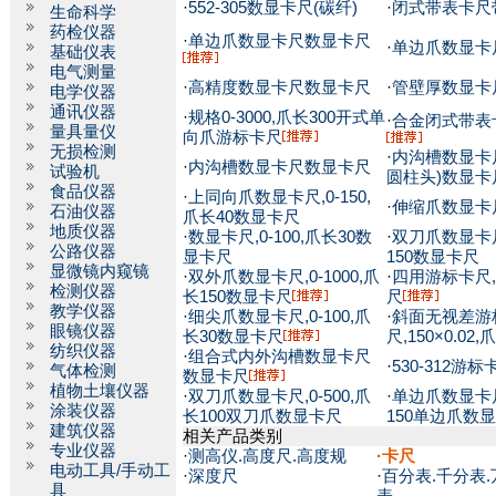
·
552-305数显卡尺(碳纤)
·
闭式带表卡尺
生命科学
药检仪器
·
单边爪数显卡尺数显卡尺
·
单边爪数显卡
基础仪表
电气测量
·
高精度数显卡尺数显卡尺
·
管壁厚数显卡
电学仪器
通讯仪器
·
规格0-3000,爪长300开式单
·
合金闭式带表
量具量仪
向爪游标卡尺
无损检测
·
内沟槽数显卡
·
内沟槽数显卡尺数显卡尺
试验机
圆柱头)数显卡
食品仪器
·
上同向爪数显卡尺,0-150,
·
伸缩爪数显卡
石油仪器
爪长40数显卡尺
地质仪器
·
数显卡尺,0-100,爪长30数
·
双刀爪数显卡尺,
公路仪器
显卡尺
150数显卡尺
显微镜内窥镜
·
双外爪数显卡尺,0-1000,爪
·
四用游标卡尺,1
检测仪器
长150数显卡尺
尺
教学仪器
·
细尖爪数显卡尺,0-100,爪
·
斜面无视差游
眼镜仪器
长30数显卡尺
尺,150×0.0
纺织仪器
·
组合式内外沟槽数显卡尺
·
530-312游标
气体检测
数显卡尺
植物土壤仪器
·
双刀爪数显卡尺,0-500,爪
·
单边爪数显卡尺,
涂装仪器
长100双刀爪数显卡尺
150单边爪数
建筑仪器
相关产品类别
专业仪器
·
测高仪.高度尺.高度规
·
卡尺
电动工具/手动工
·
深度尺
·
百分表.千分表.
具