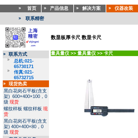
首页
产品信息
解决方案
仪器改装
联系精密
数显板厚卡尺 数显卡尺
量具量仪
>>
量具量仪
>>
卡尺
联系方式
总机:021-
65730171
传真:021-
65732715
现货热卖
黑白花岗石平板(含支
架)
600×400×100，0
级
现货
螺纹样板
螺纹样板
现
货
黑白花岗石平板(含支
架)
400×400×80，0
级
现货