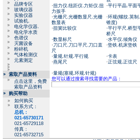
表
品牌专区
·
扭力仪.纽距仪.力矩仪.扭
·
平行平晶.平面
玻璃仪器
力扳手
实验仪器
·
光栅尺.光栅数显尺.光栅
·
环规(螺纹.英制.
试验机.
数显表
锥度)
电化学仪器.
·
扭簧比较仪
·
平行平尺.桥型平
电化学水质
桥尺
色谱仪
·
数显标尺
·
水平仪.倾角仪
灭菌设备
·
刀口尺.刀口平尺.刀口直
·
垫铁.机床垫铁
粉碎机
尺
气体检测仪
·
量规.针规.平行规
·
卡表
元素测定
·
燕尾尺
·
正弦规.正弦尺
·
量规(塞规.环规.针规)
索取产品资料
您可以通过搜索寻找需要的产品：
点击这里，免费
索取产品资料
购买帮助
如何购买
联系方式：
总机：
021-65730171
021-65729118
传真：
021-65732715