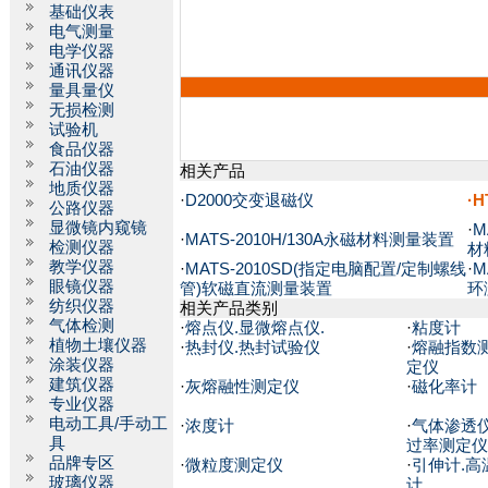
基础仪表
电气测量
电学仪器
通讯仪器
量具量仪
无损检测
试验机
食品仪器
石油仪器
相关产品
地质仪器
·
D2000交变退磁仪
·
公路仪器
显微镜内窥镜
·
M
·
MATS-2010H/130A永磁材料测量装置
检测仪器
材
教学仪器
·
MATS-2010SD(指定电脑配置/定制螺线
·
M
眼镜仪器
管)软磁直流测量装置
环
纺织仪器
相关产品类别
气体检测
·
熔点仪.显微熔点仪.
·
粘度计
植物土壤仪器
·
热封仪.热封试验仪
·
熔融指数
涂装仪器
定仪
建筑仪器
·
灰熔融性测定仪
·
磁化率计
专业仪器
电动工具/手动工
·
浓度计
·
气体渗透仪
具
过率测定仪
品牌专区
·
微粒度测定仪
·
引伸计.高
玻璃仪器
计