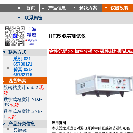
首页
产品信息
解决方案
仪器改装
联系精密
HT35 铁芯测试仪
物性分析
>>
物性分析
>>
磁性材料测试.
联系方式
总机:021-
65730171
传真:021-
65732715
现货热卖
旋转粘度计
snb-2
现
货
数字式粘度计
NDJ-
8S
现货
数字式粘度计
SNB-
1
现货
应用范围
产品分类信息
本仪器尤其适合对漏电开关中的互感铁芯进行检验
显微镜