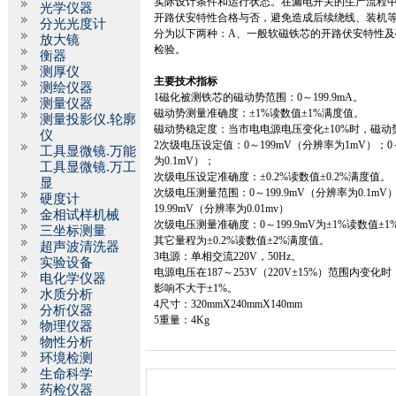
实际设计条件和运行状态。在漏电开关的生产流程
光学仪器
开路伏安特性合格与否，避免造成后续绕线、装机
分光光度计
分为以下两种：
A
、一般软磁铁芯的开路伏安特性及
放大镜
检验。
衡器
测厚仪
主要技术指标
测绘仪器
1
磁化被测铁芯的磁动势范围：
0
～
199.9mA
。
测量仪器
磁动势测量准确度：±
1%
读数值±
1%
满度值。
测量投影仪.轮廓
磁动势稳定度：当市电电源电压变化±
10%
时，磁动
仪
2
次级电压设定值：
0
～
199mV
（分辨率为
1mV
）；
0
工具显微镜.万能
为
0.1mV
）；
工具显微镜.万工
次级电压设定准确度：±
0.2%
读数值±
0.2%
满度值。
显
次级电压测量范围：
0
～
199.9mV
（分辨率为
0.1mV
硬度计
19.99mV
（分辨率为
0.01mv
）
金相试样机械
次级电压测量准确度：
0
～
199.9mV
为±
1%
读数值±
1
三坐标测量
其它量程为±
0.2%
读数值±
2%
满度值。
超声波清洗器
3
电源：单相交流
220V
，
50Hz
。
实验设备
电源电压在
187
～
253V
（
220V
±
15%
）范围内变化时
电化学仪器
影响不大于±
1%
。
水质分析
4
尺寸：
320mmX240mmX
140mm
分析仪器
5
重量：
4Kg
物理仪器
物性分析
环境检测
生命科学
药检仪器