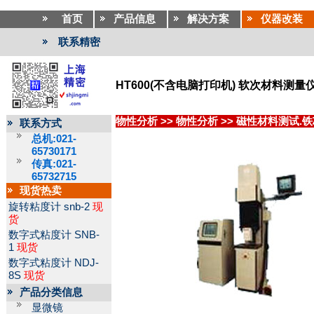
首页
产品信息
解决方案
仪器改装
联系精密
HT600(不含电脑打印机) 软次材料测量
物性分析
>>
物性分析
>>
磁性材料测试.
联系方式
总机:021-
65730171
传真:021-
65732715
现货热卖
旋转粘度计
snb-2
现
货
数字式粘度计
SNB-
1
现货
数字式粘度计
NDJ-
8S
现货
产品分类信息
显微镜