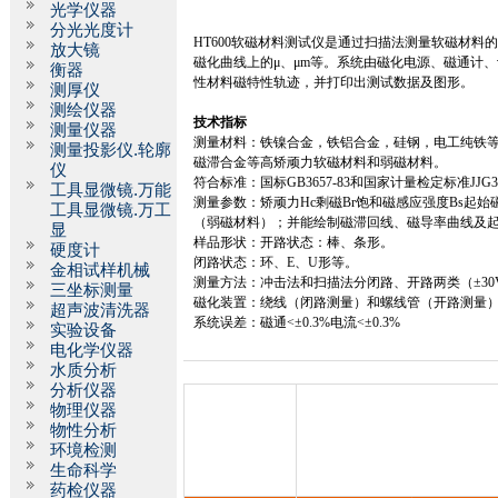
光学仪器
分光光度计
HT600
软磁材料测试仪是通过扫描法测量软磁材料
放大镜
磁化曲线上的μ、μ
m
等。系统由磁化电源、磁通计、
衡器
性材料磁特性轨迹，并打印出测试数据及图形。
测厚仪
测绘仪器
技术指标
测量仪器
测量材料：铁镍合金，铁铝合金，硅钢，电工纯铁
测量投影仪.轮廓
磁滞合金等高矫顽力软磁材料和弱磁材料。
仪
符合标准：国标
GB3657-83
和国家计量检定标准
JJG3
工具显微镜.万能
测量参数：矫顽力
Hc
剩磁
Br
饱和磁感应强度
Bs
起始
工具显微镜.万工
（弱磁材料）；并能绘制磁滞回线、磁导率曲线及
显
样品形状：开路状态：棒、条形。
硬度计
闭路状态：环、
E
、
U
形等。
金相试样机械
测量方法：冲击法和扫描法分闭路、开路两类（±
30
三坐标测量
磁化装置：绕线（闭路测量）和螺线管（开路测量
超声波清洗器
系统误差：磁通
<
±
0.3%
电流
<
±
0.3%
实验设备
电化学仪器
水质分析
分析仪器
物理仪器
物性分析
环境检测
生命科学
药检仪器