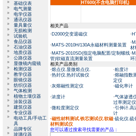
HT600(不含电脑打印机)
基础仪表
电气测量
电学仪器
通讯仪器
量具量仪
相关产品
无损检测
·
D2000交变退磁仪
·
H
试验机
食品仪器
·
M
·
MATS-2010H/130A永磁材料测量装置
石油仪器
材
地质仪器
·
MATS-2010SD(指定电脑配置/定制螺线
·
M
公路仪器
管)软磁直流测量装置
环
显微镜内窥镜
相关产品类别
检测仪器
·
熔点仪.显微熔点仪.
·
粘度计
教学仪器
·
热封仪.热封试验仪
·
熔融指数
眼镜仪器
定仪
纺织仪器
·
灰熔融性测定仪
·
磁化率计
气体检测
植物土壤仪器
·
浓度计
·
气体渗透仪
涂装仪器
过率测定仪
建筑仪器
·
微粒度测定仪
·
引伸计.高
专业仪器
计
电动工具/手动工
·
磁性材料测试.铁芯测试仪.软磁
·
硫化仪.硫
具
材料测试仪
品牌专区
您可以通过搜索寻找需要的产品：
玻璃仪器