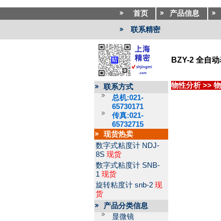
首页
产品信息
联系精密
BZY-2 全
物性分析
>>
物
联系方式
总机:021-
65730171
传真:021-
65732715
现货热卖
数字式粘度计
NDJ-
8S
现货
数字式粘度计
SNB-
1
现货
旋转粘度计
snb-2
现
货
产品分类信息
显微镜