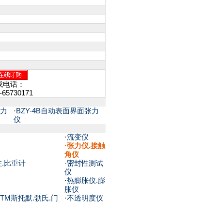
或电话：
-65730171
张力
·
BZY-4B自动表面界面张力
仪
·
流变仪
·
张力仪.接触
角仪
柱.比重计
·
密封性测试
仪
·
热膨胀仪.膨
胀仪
TM斯托默.勃氏.门
·
不透明度仪