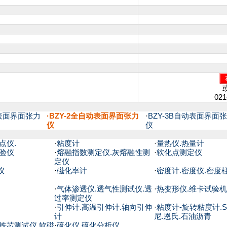
021
动表面界面张力
·BZY-2全自动表面界面张力
·
BZY-3B自动表面界面
仪
仪
点仪.
·
粘度计
·
量热仪.热量计
试验仪
·
熔融指数测定仪.灰熔融性测
·
软化点测定仪
定仪
仪
·
磁化率计
·
密度计.密度仪.密度
·
气体渗透仪.透气性测试仪.透
·
热变形仪.维卡试验机
过率测定仪
·
引伸计.高温引伸计.轴向引伸
·
粘度计-旋转粘度计.S
计
尼.恩氏.石油沥青
铁芯测试仪.软磁
·
硫化仪.硫化分析仪