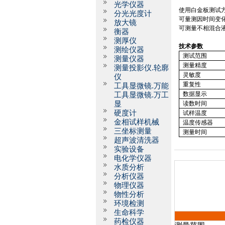
光学仪器
使用白金板测试
分光光度计
可量测因时间变
放大镜
可测量不相混合
衡器
测厚仪
技术参数
测绘仪器
测试范围
测量仪器
测量精度
测量投影仪.轮廓
灵敏度
仪
重复性
工具显微镜.万能
数据显示
工具显微镜.万工
显
读数时间
硬度计
试样温度
金相试样机械
温度传感器
三坐标测量
测量时间
超声波清洗器
实验设备
电化学仪器
水质分析
分析仪器
物理仪器
物性分析
环境检测
生命科学
药检仪器