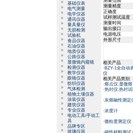
测量范围
基础仪表
测量精度
电气测量
正确度
电学仪器
试样测试温度
通讯仪器
测量时间
量具量仪
输出接口
无损检测
电源电压
试验机
外形尺寸
食品仪器
石油仪器
地质仪器
公路仪器
显微镜内窥镜
相关产品
检测仪器
·
BZY-1全自
教学仪器
仪
眼镜仪器
相关产品类别
纺织仪器
·
熔点仪.显微熔
气体检测
·
热封仪.热封
植物土壤仪器
涂装仪器
·
灰熔融性测定
建筑仪器
专业仪器
·
浓度计
电动工具/手动工
具
·
微粒度测定仪
品牌专区
玻璃仪器
·
磁性材料测试.