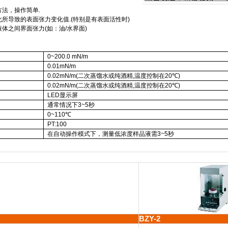
方法，操作简单
.
化所导致的表面张力变化值
.(
特别是有表面活性时
)
液体之间界面张力
(
如：油
/
水界面
)
0~200.0 mN/m
0.01mN/m
0.02mN/m(
二次蒸馏水或纯酒精
,
温度控制在
20
℃
)
0.02mN/m(
二次蒸馏水或纯酒精
,
温度控制在
20
℃
)
LED
显示屏
通常情况下
3~5
秒
0~
110
℃
PT:100
在自动操作模式下，测量低浓度样品液需
3~5
秒
BZY-2